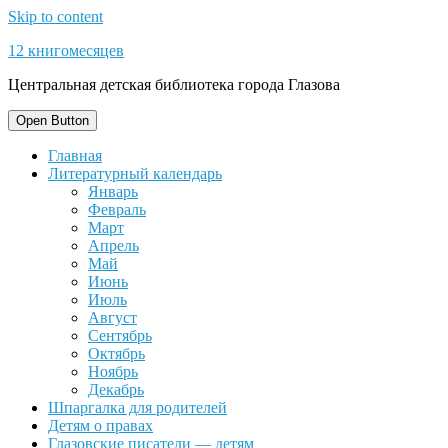
Skip to content
12 книгомесяцев
Центральная детская библиотека города Глазова
Open Button
Главная
Литературный календарь
Январь
Февраль
Март
Апрель
Май
Июнь
Июль
Август
Сентябрь
Октябрь
Ноябрь
Декабрь
Шпаргалка для родителей
Детям о правах
Глазовские писатели — детям