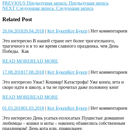
PREVIOUS
Предыдущая запись:
Предыдущая запись
NEXT
Следующая запись:
Следующая запись
Related Post
26.04.2018
26.04.2018
|
Кот Букер
Кот Букер
|
Нет комментариев
Это интересно В нашей стране нет более трогательного,
трагичного и в то же время славного праздника, чем День
Победы. Как
READ MORE
READ MORE
17.08.2018
17.08.2018
|
Кот Букер
Кот Букер
|
Нет комментариев
Это интересно Ужас! Кошмар! Катастрофа! Уже конец лета и
скоро идти в школу, а ты не прочитал даже половину книг
READ MORE
READ MORE
01.03.2018
01.03.2018
|
Кот Букер
Кот Букер
|
Нет комментариев
Это интересно День усатых-полосатых Пушистые домашние
любимцы – кошки и коты – наконец обзавелись собственным
праздником! День кота или, правильнее,