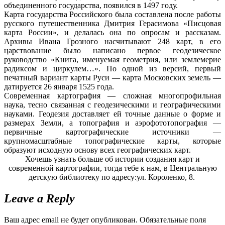
объединенного государства, появился в 1497 году.
Карта государства Российского была составлена после работы
русского путешественника Дмитрия Герасимова «Писцовая
карта России», и делалась она по опросам и рассказам.
Архивы Ивана Грозного насчитывают 248 карт, в его
царствование было написано первое геодезическое
руководство «Книга, именуемая геометрия, или землемерие
радиксом и циркулем…». По одной из версий, первый
печатный вариант карты Руси — карта Московских земель —
датируется 26 января 1525 года.
Современная картография — сложная многопрофильная
наука, тесно связанная с геодезическими и географическими
науками. Геодезия доставляет ей точные данные о форме и
размерах Земли, а топография и аэрофототопография —
первичные картографические источники —
крупномасштабные топографические карты, которые
образуют исходную основу всех географических карт.
Хочешь узнать больше об истории создания карт и
современной картографии, тогда тебе к нам, в Центральную
детскую библиотеку по адресу:ул. Короленко, 8.
Leave a Reply
Ваш адрес email не будет опубликован.
Обязательные поля