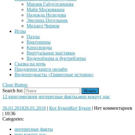
Марзия Габдулганиева
Майя Московкина
Надежда Нелидова
Эвелина Цегельник
Михаил Чирков
Игры
Пазлы
Викторины
Кроссворды
Виртуальные выставки
Видеообзоры и буктрейлеры
Сказка на ночь
Продление книги онлайн
Видеоподкасты «Грамотные истории»
Close Button
Search for:
12 книгомесяцев
интересные факты
,
мир вокруг нас
26.01.2018
26.01.2018
|
Кот Букер
Кот Букер
|
Нет комментариев
|
10:36
Categories:
интересные факты
мир вокруг нас