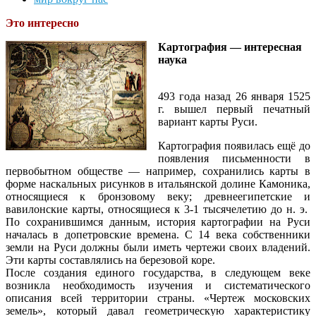
Это интересно
Картография — интересная
наука
493 года назад 26 января 1525
г. вышел первый печатный
вариант карты Руси.
Картография появилась ещё до
появления письменности в
первобытном обществе — например, сохранились карты в
форме наскальных рисунков в итальянской долине Камоника,
относящиеся к бронзовому веку; древнеегипетские и
вавилонские карты, относящиеся к 3-1 тысячелетию до н. э.
По сохранившимся данным, история картографии на Руси
началась в допетровские времена. С 14 века собственники
земли на Руси должны были иметь чертежи своих владений.
Эти карты составлялись на березовой коре.
После создания единого государства, в следующем веке
возникла необходимость изучения и систематического
описания всей территории страны. «Чертеж московских
земель», который давал геометрическую характеристику