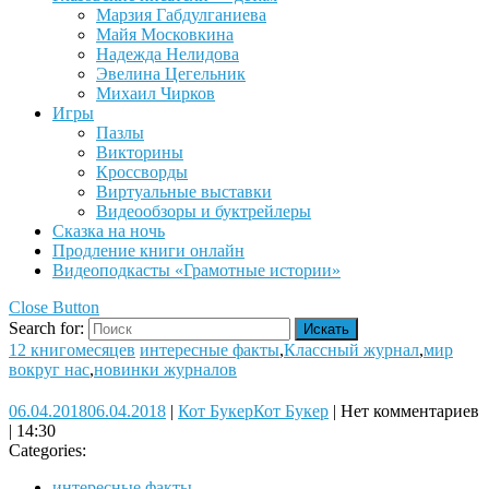
Марзия Габдулганиева
Майя Московкина
Надежда Нелидова
Эвелина Цегельник
Михаил Чирков
Игры
Пазлы
Викторины
Кроссворды
Виртуальные выставки
Видеообзоры и буктрейлеры
Сказка на ночь
Продление книги онлайн
Видеоподкасты «Грамотные истории»
Close Button
Search for:
12 книгомесяцев
интересные факты
,
Классный журнал
,
мир
вокруг нас
,
новинки журналов
06.04.2018
06.04.2018
|
Кот Букер
Кот Букер
|
Нет комментариев
|
14:30
Categories:
интересные факты