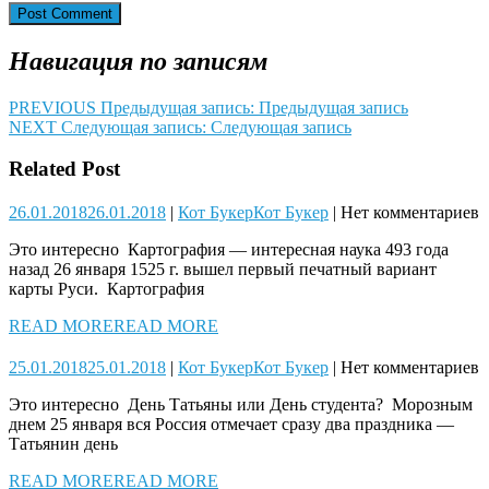
Навигация по записям
PREVIOUS
Предыдущая запись:
Предыдущая запись
NEXT
Следующая запись:
Следующая запись
Related Post
26.01.2018
26.01.2018
|
Кот Букер
Кот Букер
|
Нет комментариев
Это интересно Картография — интересная наука 493 года
назад 26 января 1525 г. вышел первый печатный вариант
карты Руси. Картография
READ MORE
READ MORE
25.01.2018
25.01.2018
|
Кот Букер
Кот Букер
|
Нет комментариев
Это интересно День Татьяны или День студента? Морозным
днем 25 января вся Россия отмечает сразу два праздника —
Татьянин день
READ MORE
READ MORE