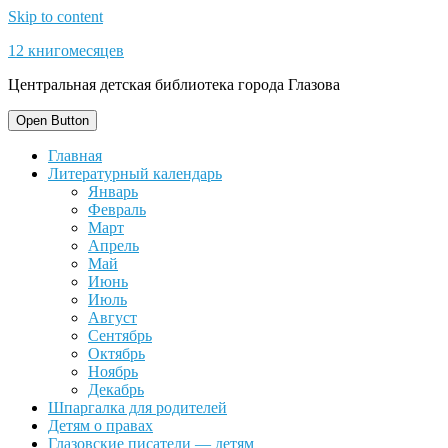
Skip to content
12 книгомесяцев
Центральная детская библиотека города Глазова
Open Button
Главная
Литературный календарь
Январь
Февраль
Март
Апрель
Май
Июнь
Июль
Август
Сентябрь
Октябрь
Ноябрь
Декабрь
Шпаргалка для родителей
Детям о правах
Глазовские писатели — детям