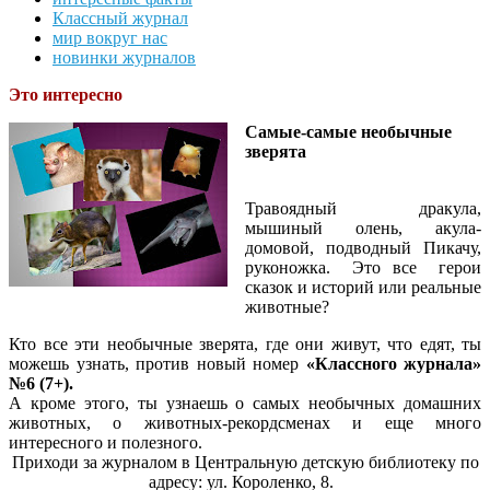
Классный журнал
мир вокруг нас
новинки журналов
Это интересно
Самые-самые необычные
зверята
Травоядный дракула,
мышиный олень, акула-
домовой, подводный Пикачу,
руконожка. Это все герои
сказок и историй или реальные
животные?
Кто все эти необычные зверята, где они живут, что едят, ты
можешь узнать, против новый номер
«Классного журнала»
№6 (7+).
А кроме этого, ты узнаешь о самых необычных домашних
животных, о животных-рекордсменах и еще много
интересного и полезного.
Приходи за журналом в Центральную детскую библиотеку по
адресу: ул. Короленко, 8.