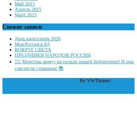
Май 2015
Апрель 2015
Март 2015
Свежие записи
День книголюба 2026
Моя Россия в 4Д
ВОКРУГ СВЕТА
ПРАЗДНИКИ НАРОДОВ РОССИИ
🧛‍♂ Монстры живут на полках нашей библиотеки! И они
совсем не страшные 📚
WordPress тема Law Firm
By VWThemes
Scroll Up