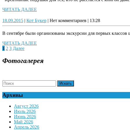
ЧИТАТЬ
ЧИТАТЬ ДАЛЕЕ
ДАЛЕЕ
18.09.2015
Кот
18.09.2015
|
Кот Букер
|
Нет комментариев
|
13:28
Букер
В сентябре были организованы экскурсии для первых классов
ЧИТАТЬ
ЧИТАТЬ ДАЛЕЕ
Навигация
ДАЛЕЕ
1
2
3
Далее
по
Фотогалерея
записям
Search
for:
Архивы
Август 2026
Июль 2026
Июнь 2026
Май 2026
Апрель 2026