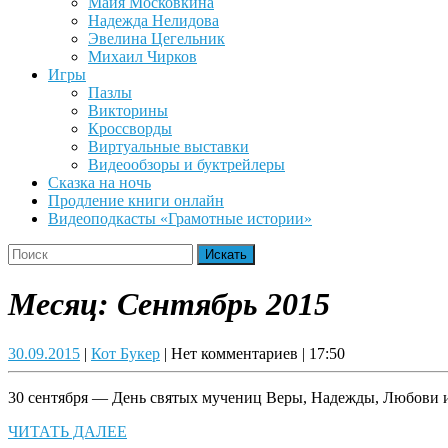
Майя Московкина
Надежда Нелидова
Эвелина Цегельник
Михаил Чирков
Игры
Пазлы
Викторины
Кроссворды
Виртуальные выставки
Видеообзоры и буктрейлеры
Сказка на ночь
Продление книги онлайн
Видеоподкасты «Грамотные истории»
Close
Search
Button
for:
Месяц:
Сентябрь 2015
30.09.2015
Кот
30.09.2015
|
Кот Букер
|
Нет комментариев
|
17:50
Букер
30 сентября — День святых мучениц Веры, Надежды, Любови и
ЧИТАТЬ
ЧИТАТЬ ДАЛЕЕ