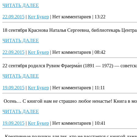
ЧИТАТЬ
ЧИТАТЬ ДАЛЕЕ
ДАЛЕЕ
22.09.2015
Кот
22.09.2015
|
Кот Букер
|
Нет комментариев
|
13:22
Букер
18 сентября Краснова Наталья Сергеевна, библиотекарь Центра
ЧИТАТЬ
ЧИТАТЬ ДАЛЕЕ
ДАЛЕЕ
22.09.2015
Кот
22.09.2015
|
Кот Букер
|
Нет комментариев
|
08:42
Букер
22 сентября родился Рувим Фраерма́н (1891 — 1972) — советск
ЧИТАТЬ
ЧИТАТЬ ДАЛЕЕ
ДАЛЕЕ
19.09.2015
Кот
19.09.2015
|
Кот Букер
|
Нет комментариев
|
11:11
Букер
Осень… С книгой нам не страшно любое ненастье! Книга в мо
ЧИТАТЬ
ЧИТАТЬ ДАЛЕЕ
ДАЛЕЕ
19.09.2015
Кот
19.09.2015
|
Кот Букер
|
Нет комментариев
|
10:41
Букер
Креативные подушки для тех, кто не расстается с книгой да