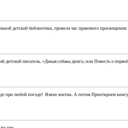
льной детской библиотеки, провела час правового просвещения: 
ий детский писатель. «Дикая собака динго, или Повесть о перв
де при любой погоде! Взяли зонтик. А потом Приоткроем книг
же во сне…