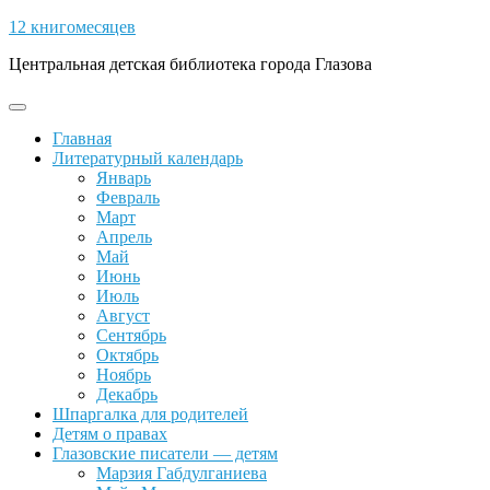
Skip
12 книгомесяцев
to
Центральная детская библиотека города Глазова
content
Open
Button
Главная
Литературный календарь
Январь
Февраль
Март
Апрель
Май
Июнь
Июль
Август
Сентябрь
Октябрь
Ноябрь
Декабрь
Шпаргалка для родителей
Детям о правах
Глазовские писатели — детям
Марзия Габдулганиева