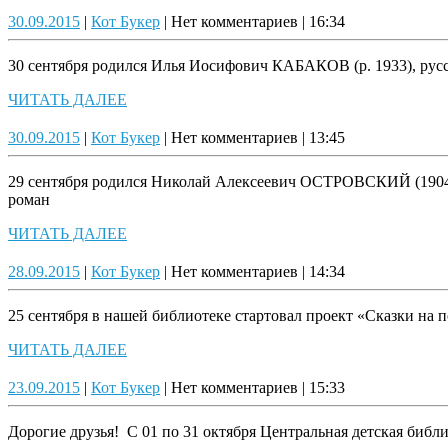
ДАЛЕЕ
30.09.2015
Кот
30.09.2015
|
Кот Букер
|
Нет комментариев
|
16:34
Букер
30 сентября родился Илья Иосифович КАБАКОВ (р. 1933), русск
ЧИТАТЬ
ЧИТАТЬ ДАЛЕЕ
ДАЛЕЕ
30.09.2015
Кот
30.09.2015
|
Кот Букер
|
Нет комментариев
|
13:45
Букер
29 сентября родился Николай Алексеевич ОСТРОВСКИЙ (1904-19
роман
ЧИТАТЬ
ЧИТАТЬ ДАЛЕЕ
ДАЛЕЕ
28.09.2015
Кот
28.09.2015
|
Кот Букер
|
Нет комментариев
|
14:34
Букер
25 сентября в нашей библиотеке стартовал проект «Сказки на п
ЧИТАТЬ
ЧИТАТЬ ДАЛЕЕ
ДАЛЕЕ
23.09.2015
Кот
23.09.2015
|
Кот Букер
|
Нет комментариев
|
15:33
Букер
Дорогие друзья! С 01 по 31 октября Центральная детская библ