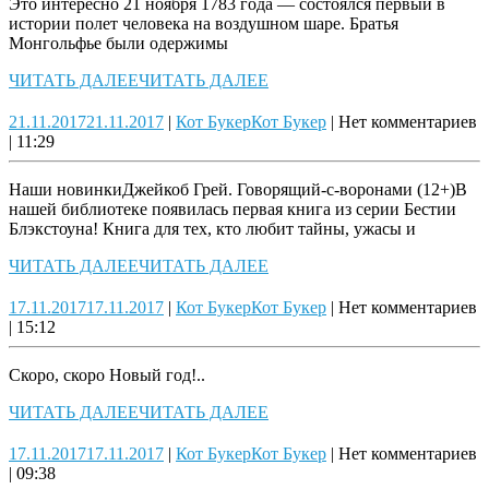
Это интересно 21 ноября 1783 года — состоялся первый в
истории полет человека на воздушном шаре. Братья
Монгольфье были одержимы
ЧИТАТЬ ДАЛЕЕ
ЧИТАТЬ ДАЛЕЕ
21.11.2017
21.11.2017
|
Кот Букер
Кот Букер
|
Нет комментариев
|
11:29
Наши новинкиДжейкоб Грей. Говорящий-с-воронами (12+)В
нашей библиотеке появилась первая книга из серии Бестии
Блэкстоуна! Книга для тех, кто любит тайны, ужасы и
ЧИТАТЬ ДАЛЕЕ
ЧИТАТЬ ДАЛЕЕ
17.11.2017
17.11.2017
|
Кот Букер
Кот Букер
|
Нет комментариев
|
15:12
Скоро, скоро Новый год!..
ЧИТАТЬ ДАЛЕЕ
ЧИТАТЬ ДАЛЕЕ
17.11.2017
17.11.2017
|
Кот Букер
Кот Букер
|
Нет комментариев
|
09:38