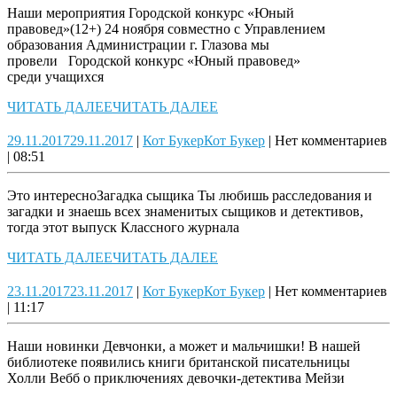
Наши мероприятия Городской конкурс «Юный
правовед»(12+) 24 ноября совместно с Управлением
образования Администрации г. Глазова мы
провели Городской конкурс «Юный правовед»
среди учащихся
ЧИТАТЬ ДАЛЕЕ
ЧИТАТЬ ДАЛЕЕ
29.11.2017
29.11.2017
|
Кот Букер
Кот Букер
|
Нет комментариев
|
08:51
Это интересноЗагадка сыщика Ты любишь расследования и
загадки и знаешь всех знаменитых сыщиков и детективов,
тогда этот выпуск Классного журнала
ЧИТАТЬ ДАЛЕЕ
ЧИТАТЬ ДАЛЕЕ
23.11.2017
23.11.2017
|
Кот Букер
Кот Букер
|
Нет комментариев
|
11:17
Наши новинки Девчонки, а может и мальчишки! В нашей
библиотеке появились книги британской писательницы
Холли Вебб о приключениях девочки-детектива Мейзи