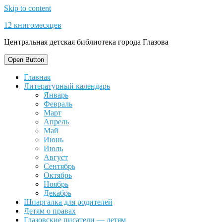
Skip to content
12 книгомесяцев
Центральная детская библиотека города Глазова
Open Button
Главная
Литературный календарь
Январь
Февраль
Март
Апрель
Май
Июнь
Июль
Август
Сентябрь
Октябрь
Ноябрь
Декабрь
Шпаргалка для родителей
Детям о правах
Глазовские писатели — детям