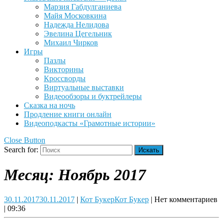
Марзия Габдулганиева
Майя Московкина
Надежда Нелидова
Эвелина Цегельник
Михаил Чирков
Игры
Пазлы
Викторины
Кроссворды
Виртуальные выставки
Видеообзоры и буктрейлеры
Сказка на ночь
Продление книги онлайн
Видеоподкасты «Грамотные истории»
Close Button
Search for:
Месяц:
Ноябрь 2017
30.11.2017
30.11.2017
|
Кот Букер
Кот Букер
|
Нет комментариев
|
09:36