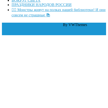
ВОКРУГ СВЕТА
ПРАЗДНИКИ НАРОДОВ РОССИИ
🧛‍♂ Монстры живут на полках нашей библиотеки! И они
совсем не страшные 📚
WordPress тема Law Firm
By VWThemes
Scroll Up