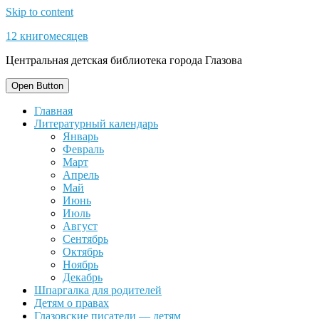
Skip to content
12 книгомесяцев
Центральная детская библиотека города Глазова
Open Button
Главная
Литературный календарь
Январь
Февраль
Март
Апрель
Май
Июнь
Июль
Август
Сентябрь
Октябрь
Ноябрь
Декабрь
Шпаргалка для родителей
Детям о правах
Глазовские писатели — детям