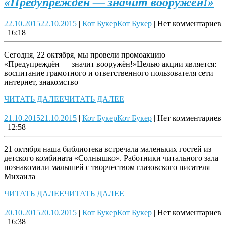
«Предупреждён — значит вооружён!»
22.10.2015
22.10.2015
|
Кот Букер
Кот Букер
|
Нет комментариев
|
16:18
Сегодня, 22 октября, мы провели промоакцию
«Предупреждён — значит вооружён!»Целью акции является:
воспитание грамотного и ответственного пользователя сети
интернет, знакомство
ЧИТАТЬ ДАЛЕЕ
ЧИТАТЬ ДАЛЕЕ
21.10.2015
21.10.2015
|
Кот Букер
Кот Букер
|
Нет комментариев
|
12:58
21 октября наша библиотека встречала маленьких гостей из
детского комбината «Солнышко». Работники читального зала
познакомили малышей с творчеством глазовского писателя
Михаила
ЧИТАТЬ ДАЛЕЕ
ЧИТАТЬ ДАЛЕЕ
20.10.2015
20.10.2015
|
Кот Букер
Кот Букер
|
Нет комментариев
|
16:38