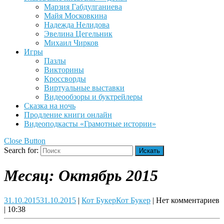
Марзия Габдулганиева
Майя Московкина
Надежда Нелидова
Эвелина Цегельник
Михаил Чирков
Игры
Пазлы
Викторины
Кроссворды
Виртуальные выставки
Видеообзоры и буктрейлеры
Сказка на ночь
Продление книги онлайн
Видеоподкасты «Грамотные истории»
Close Button
Search for:
Месяц:
Октябрь 2015
31.10.2015
31.10.2015
|
Кот Букер
Кот Букер
|
Нет комментариев
|
10:38