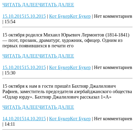
ЧИТАТЬ ДАЛЕЕ
ЧИТАТЬ ДАЛЕЕ
15.10.2015
15.10.2015
|
Кот Букер
Кот Букер
|
Нет комментариев
|
15:54
15 октября родился Михаил Юрьевич Лермонтов (1814-1841)
— поэт, прозаик, драматург, художник, офицер. Одним из
первых появившихся в печати его
ЧИТАТЬ ДАЛЕЕ
ЧИТАТЬ ДАЛЕЕ
15.10.2015
15.10.2015
|
Кот Букер
Кот Букер
|
Нет комментариев
|
15:30
15 октября к нам в гости пришёл Бахтияр Джалилович
Рафиев, заместитель председателя азербайджанского общества
«Одлар юрду». Бахтияр Джалилович рассказал 1«А»
ЧИТАТЬ ДАЛЕЕ
ЧИТАТЬ ДАЛЕЕ
14.10.2015
14.10.2015
|
Кот Букер
Кот Букер
|
Нет комментариев
|
14:11