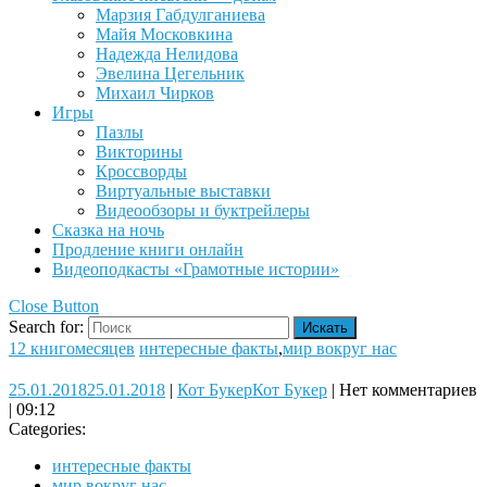
Марзия Габдулганиева
Майя Московкина
Надежда Нелидова
Эвелина Цегельник
Михаил Чирков
Игры
Пазлы
Викторины
Кроссворды
Виртуальные выставки
Видеообзоры и буктрейлеры
Сказка на ночь
Продление книги онлайн
Видеоподкасты «Грамотные истории»
Close Button
Search for:
12 книгомесяцев
интересные факты
,
мир вокруг нас
25.01.2018
25.01.2018
|
Кот Букер
Кот Букер
|
Нет комментариев
|
09:12
Categories:
интересные факты
мир вокруг нас