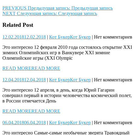
PREVIOUS
Предыдущая запись:
Предыдущая запись
NEXT
Следующая запись:
Следующая запись
Related Post
12.02.2018
12.02.2018
|
Кот Букер
Кот Букер
|
Нет комментариев
Это интересно 12 февраля 2010 года состоялось открытие XXI
зимних Олимпийских игр в Ванкувере XXI зимние
Олимпийские игры (XXI Olympic
READ MORE
READ MORE
12.04.2018
12.04.2018
|
Кот Букер
Кот Букер
|
Нет комментариев
Это интересно 12 апреля, в день, когда Юрий Гагарин
совершил первый в истории человечества космический полет,
в России отмечается День
READ MORE
READ MORE
06.04.2018
06.04.2018
|
Кот Букер
Кот Букер
|
Нет комментариев
Это интересно Самые-самые необычные зверята Травоядный