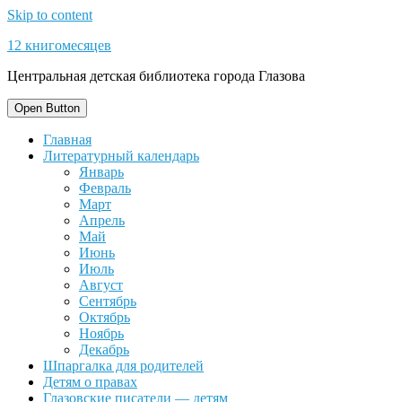
Skip to content
12 книгомесяцев
Центральная детская библиотека города Глазова
Open Button
Главная
Литературный календарь
Январь
Февраль
Март
Апрель
Май
Июнь
Июль
Август
Сентябрь
Октябрь
Ноябрь
Декабрь
Шпаргалка для родителей
Детям о правах
Глазовские писатели — детям