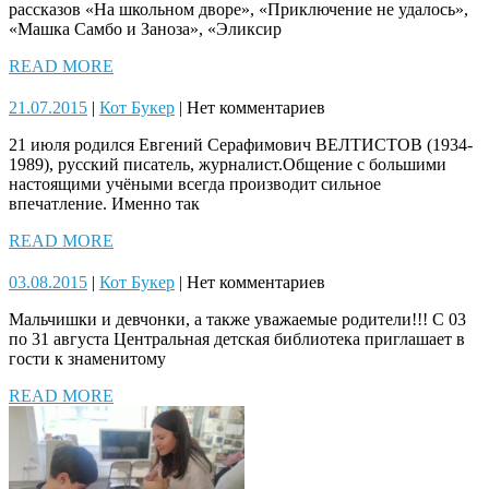
рассказов «На школьном дворе», «Приключение не удалось»,
«Машка Самбо и Заноза», «Эликсир
READ
READ MORE
MORE
21.07.2015
Кот
21.07.2015
|
Кот Букер
|
Нет комментариев
Букер
21 июля родился Евгений Серафимович ВЕЛТИСТОВ (1934-
1989), русский писатель, журналист.Общение с большими
настоящими учёными всегда производит сильное
впечатление. Именно так
READ
READ MORE
MORE
03.08.2015
Кот
03.08.2015
|
Кот Букер
|
Нет комментариев
Букер
Мальчишки и девчонки, а также уважаемые родители!!! С 03
по 31 августа Центральная детская библиотека приглашает в
гости к знаменитому
READ
READ MORE
MORE