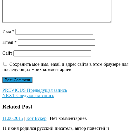
Имя
*
Email
*
Сайт
Сохранить моё имя, email и адрес сайта в этом браузере для
последующих моих комментариев.
Навигация
Предыдущая
PREVIOUS
Предыдущая запись
Следующая
запись:
NEXT
Следующая запись
по
запись:
записям
Related Post
11.06.2015
Кот
11.06.2015
|
Кот Букер
|
Нет комментариев
Букер
11 июня родился русский писатель, автор повестей и