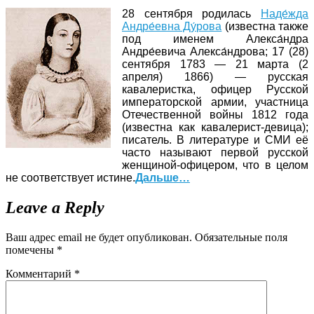
28 сентября родилась
Наде́жда
Андре́евна Ду́рова
(известна также
под именем Алекса́ндра
Андре́евича Алекса́ндрова; 17 (28)
сентября 1783 — 21 марта (2
апреля) 1866) — русская
кавалеристка, офицер Русской
императорской армии, участница
Отечественной войны 1812 года
(известна как кавалерист-девица);
писатель. В литературе и СМИ её
часто называют первой русской
женщиной-офицером, что в целом
не соответствует истине.
Дальше…
Leave a Reply
Ваш адрес email не будет опубликован.
Обязательные поля
помечены
*
Комментарий
*