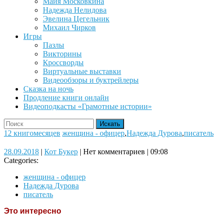
Майя Московкина
Надежда Нелидова
Эвелина Цегельник
Михаил Чирков
Игры
Пазлы
Викторины
Кроссворды
Виртуальные выставки
Видеообзоры и буктрейлеры
Сказка на ночь
Продление книги онлайн
Видеоподкасты «Грамотные истории»
Close
Search
Button
for:
12 книгомесяцев
женщина - офицер
,
Надежда Дурова
,
писатель
28.09.2018
Кот
28.09.2018
|
Кот Букер
|
Нет комментариев
|
09:08
Букер
Categories:
женщина - офицер
Надежда Дурова
писатель
Это интересно