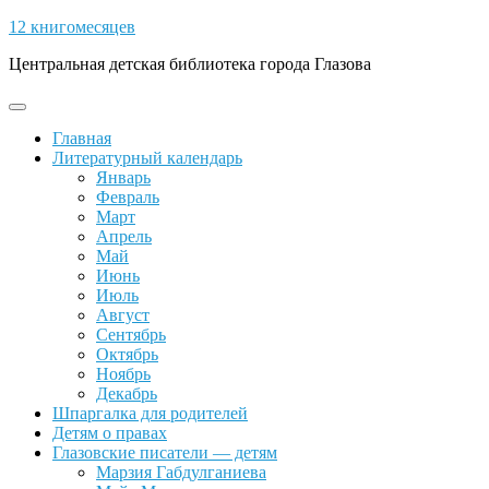
Skip
12 книгомесяцев
to
Центральная детская библиотека города Глазова
content
Open
Button
Главная
Литературный календарь
Январь
Февраль
Март
Апрель
Май
Июнь
Июль
Август
Сентябрь
Октябрь
Ноябрь
Декабрь
Шпаргалка для родителей
Детям о правах
Глазовские писатели — детям
Марзия Габдулганиева