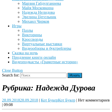
Марзия Габдулганиева
Майя Московкина
Надежда Нелидова
Эвелина Цегельник
Михаил Чирков
Игры
Пазлы
Викторины
Кроссворды
Виртуальные выставки
Видеообзоры и буктрейлеры
Сказка на ночь
Продление книги онлайн
Видеоподкасты «Грамотные истории»
Close Button
Search for:
Рубрика:
Надежда Дурова
28.09.2018
28.09.2018
|
Кот Букер
Кот Букер
|
Нет комментариев
|
09:08