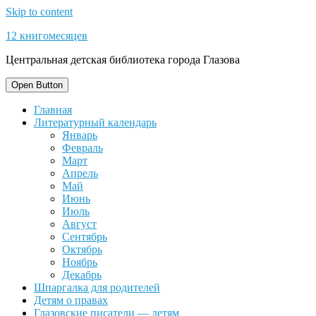
Skip to content
12 книгомесяцев
Центральная детская библиотека города Глазова
Open Button
Главная
Литературный календарь
Январь
Февраль
Март
Апрель
Май
Июнь
Июль
Август
Сентябрь
Октябрь
Ноябрь
Декабрь
Шпаргалка для родителей
Детям о правах
Глазовские писатели — детям