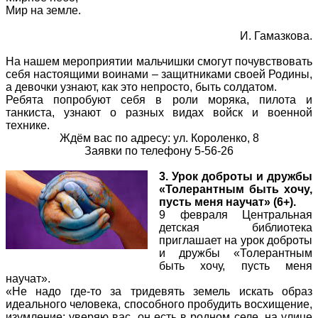
Мир на земле.
И. Гамазкова.
На нашем мероприятии мальчишки смогут почувствовать
себя настоящими воинами – защитниками своей Родины,
а девочки узнают, как это непросто, быть солдатом.
Ребята попробуют себя в роли моряка, пилота и
танкиста, узнают о разных видах войск и военной
технике.
Ждём вас по адресу: ул. Короленко, 8
Заявки по телефону 5-56-26
3. Урок доброты и дружбы
«Толерантным быть хочу,
пусть меня научат» (6+).
9 февраля Центральная
детская библиотека
приглашает на урок доброты
и дружбы «Толерантным
быть хочу, пусть меня
научат».
«Не надо где-то за тридевять земель искать образ
идеального человека, способного пробудить восхищение,
изумление: уверяю вас, он есть в родном селе, на улице