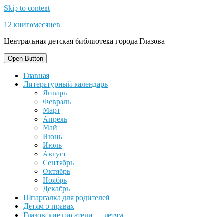
Skip to content
12 книгомесяцев
Центральная детская библиотека города Глазова
Open Button
Главная
Литературный календарь
Январь
Февраль
Март
Апрель
Май
Июнь
Июль
Август
Сентябрь
Октябрь
Ноябрь
Декабрь
Шпаргалка для родителей
Детям о правах
Глазовские писатели — детям