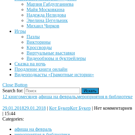
Марзия Габдулганиева
Майя Московкина
Надежда Нелидова
Эвелина Цегельник
Михаил Чирков
Игры
Пазлы
Викторины
Кроссворды
Виртуальные выставки
Видеообзоры и буктрейлеры
Сказка на ночь
Продление книги онлайн
Видеоподкасты «Грамотные истории»
Close Button
Search for:
12 книгомесяцев
афиша на февраль
,
мероприятия в библиотеке
29.01.2018
29.01.2018
|
Кот Букер
Кот Букер
|
Нет комментариев
|
15:44
Categories:
афиша на февраль
мероприятия в библиотеке