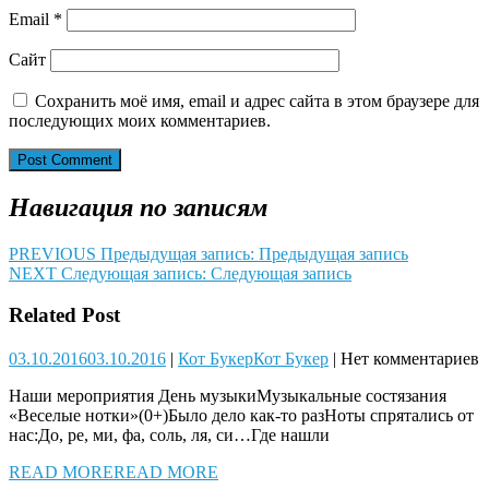
Email
*
Сайт
Сохранить моё имя, email и адрес сайта в этом браузере для
последующих моих комментариев.
Навигация по записям
PREVIOUS
Предыдущая запись:
Предыдущая запись
NEXT
Следующая запись:
Следующая запись
Related Post
03.10.2016
03.10.2016
|
Кот Букер
Кот Букер
|
Нет комментариев
Наши мероприятия День музыкиМузыкальные состязания
«Веселые нотки»(0+)Было дело как-то разНоты спрятались от
нас:До, ре, ми, фа, соль, ля, си…Где нашли
READ MORE
READ MORE