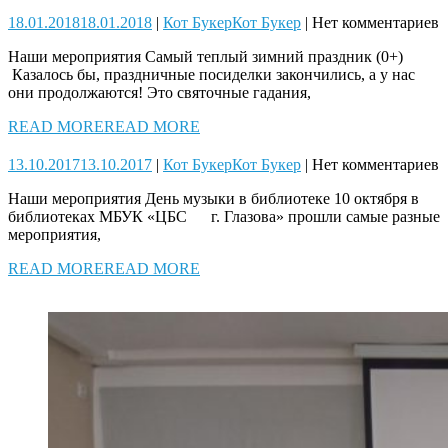
18.01.2018
18.01.2018
|
Кот Букер
Кот Букер
|
Нет комментариев
Наши мероприятия Самый теплый зимний праздник (0+)
Казалось бы, праздничные посиделки закончились, а у нас
они продолжаются! Это святочные гадания,
READ MORE
READ MORE
13.10.2017
13.10.2017
|
Кот Букер
Кот Букер
|
Нет комментариев
Наши мероприятия День музыки в библиотеке 10 октября в
библиотеках МБУК «ЦБС г. Глазова» прошли самые разные
мероприятия,
READ MORE
READ MORE