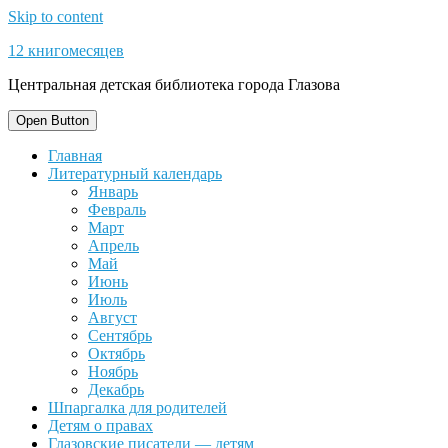
Skip to content
12 книгомесяцев
Центральная детская библиотека города Глазова
Open Button
Главная
Литературный календарь
Январь
Февраль
Март
Апрель
Май
Июнь
Июль
Август
Сентябрь
Октябрь
Ноябрь
Декабрь
Шпаргалка для родителей
Детям о правах
Глазовские писатели — детям