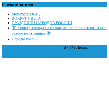
Свежие записи
Моя Россия в 4Д
ВОКРУГ СВЕТА
ПРАЗДНИКИ НАРОДОВ РОССИИ
🧛‍♂ Монстры живут на полках нашей библиотеки! И они
совсем не страшные 📚
Народы России
WordPress тема Law Firm
By VWThemes
Scroll Up