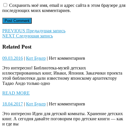
Сохранить моё имя, email и адрес сайта в этом браузере для
последующих моих комментариев.
Навигация
Предыдущая
PREVIOUS
Предыдущая запись
Следующая
запись:
NEXT
Следующая запись
по
запись:
записям
Related Post
09.03.2016
Кот
09.03.2016
|
Кот Букер
|
Нет комментариев
Букер
Это интересно! Библиотека-музей детских
иллюстрированных книг, Иваки, Япония. Заказчики проекта
этой библиотеки дали известному японскому архитектору
Тадао Андо только одно
READ
READ MORE
MORE
18.04.2017
Кот
18.04.2017
|
Кот Букер
|
Нет комментариев
Букер
Это интересно Идеи для детской комнаты. Хранение детских
книг. А сегодня давайте поговорим про детские книги — как
и где вы