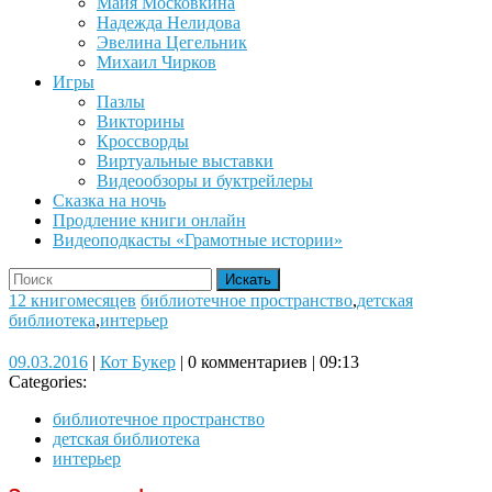
Майя Московкина
Надежда Нелидова
Эвелина Цегельник
Михаил Чирков
Игры
Пазлы
Викторины
Кроссворды
Виртуальные выставки
Видеообзоры и буктрейлеры
Сказка на ночь
Продление книги онлайн
Видеоподкасты «Грамотные истории»
Close
Search
Button
for:
12 книгомесяцев
библиотечное пространство
,
детская
библиотека
,
интерьер
09.03.2016
Кот
09.03.2016
|
Кот Букер
|
0 комментариев
|
09:13
Букер
Categories:
библиотечное пространство
детская библиотека
интерьер