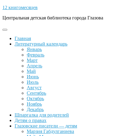
Skip
12 книгомесяцев
to
Центральная детская библиотека города Глазова
content
Open
Button
Главная
Литературный календарь
Январь
Февраль
Март
Апрель
Май
Июнь
Июль
Август
Сентябрь
Октябрь
Ноябрь
Декабрь
Шпаргалка для родителей
Детям о правах
Глазовские писатели — детям
Марзия Габдулганиева