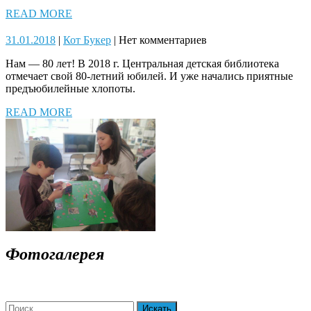
READ
READ MORE
MORE
31.01.2018
Кот
31.01.2018
|
Кот Букер
|
Нет комментариев
Букер
Нам — 80 лет! В 2018 г. Центральная детская библиотека
отмечает свой 80-летний юбилей. И уже начались приятные
предъюбилейные хлопоты.
READ
READ MORE
MORE
Фотогалерея
Search