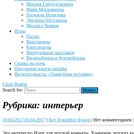
Марзия Габдулганиева
Майя Московкина
Надежда Нелидова
Эвелина Цегельник
Михаил Чирков
Игры
Пазлы
Викторины
Кроссворды
Виртуальные выставки
Видеообзоры и буктрейлеры
Сказка на ночь
Продление книги онлайн
Видеоподкасты «Грамотные истории»
Close Button
Search for:
Рубрика:
интерьер
18.04.2017
18.04.2017
|
Кот Букер
Кот Букер
|
Нет комментариев
|
Это интересно Идеи для детской комнаты. Хранение детских кн