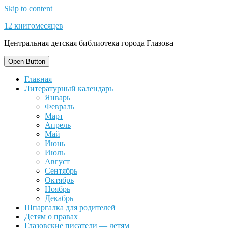
Skip to content
12 книгомесяцев
Центральная детская библиотека города Глазова
Open Button
Главная
Литературный календарь
Январь
Февраль
Март
Апрель
Май
Июнь
Июль
Август
Сентябрь
Октябрь
Ноябрь
Декабрь
Шпаргалка для родителей
Детям о правах
Глазовские писатели — детям