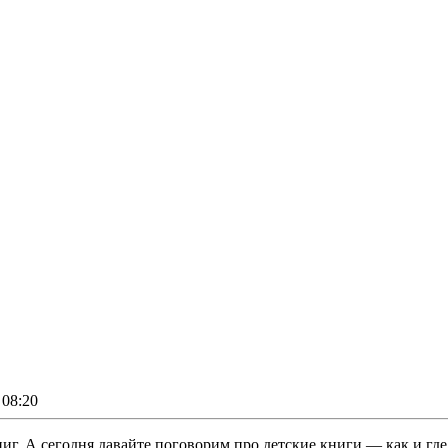
08:20
иг. А сегодня давайте поговорим про детские книги — как и где