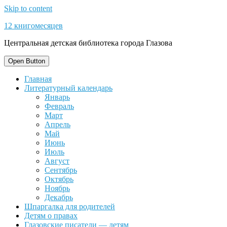
Skip to content
12 книгомесяцев
Центральная детская библиотека города Глазова
Open Button
Главная
Литературный календарь
Январь
Февраль
Март
Апрель
Май
Июнь
Июль
Август
Сентябрь
Октябрь
Ноябрь
Декабрь
Шпаргалка для родителей
Детям о правах
Глазовские писатели — детям