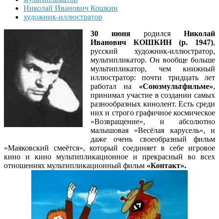
Николай Иванович Кошкин
художник-иллюстратор
30 июня
родился
Николай
Иванович КОШКИН (р. 1947)
,
русский художник-иллюстратор,
мультипликатор. Он вообще больше
мультипликатор, чем книжный
иллюстратор: почти тридцать лет
работал на
«Союзмультфильме»
,
принимал участие в создании самых
разнообразных кинолент. Есть среди
них и строго графичное космическое
«Возвращение», и абсолютно
малышовая «Весёлая карусель», и
даже очень своеобразный фильм
«Маяковский смеётся», который соединяет в себе игровое
кино и кино мультипликационное и прекрасный во всех
отношениях мультипликационный фильм
«Контакт».