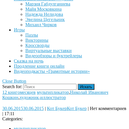
Марзия Габдулганиева
Майя Московкина
Надежда Нелидова
Эвелина Цегельник
Михаил Чирков
Игры
Пазлы
Викторины
Кроссворды
Виртуальные выставки
Видеообзоры и буктрейлеры
Сказка на ночь
Продление книги онлайн
Видеоподкасты «Грамотные истории»
Close Button
Search for:
12 книгомесяцев
мультипликатор
,
Николай Иванович
Кошкин
,
художник-иллюстратор
30.06.2015
30.06.2015
|
Кот Букер
Кот Букер
|
Нет комментариев
|
17:11
Categories:
мультипликатор