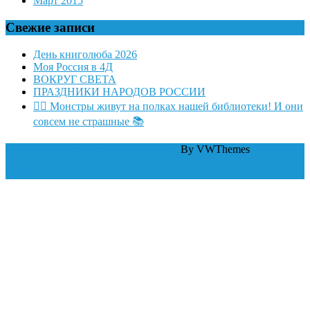
Март 2015
Свежие записи
День книголюба 2026
Моя Россия в 4Д
ВОКРУГ СВЕТА
ПРАЗДНИКИ НАРОДОВ РОССИИ
🧛‍♂ Монстры живут на полках нашей библиотеки! И они
совсем не страшные 📚
WordPress тема Law Firm
By VWThemes
Scroll Up