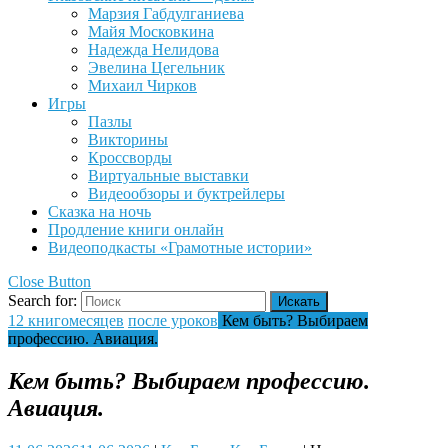
Марзия Габдулганиева
Майя Московкина
Надежда Нелидова
Эвелина Цегельник
Михаил Чирков
Игры
Пазлы
Викторины
Кроссворды
Виртуальные выставки
Видеообзоры и буктрейлеры
Сказка на ночь
Продление книги онлайн
Видеоподкасты «Грамотные истории»
Close Button
Search for:
12 книгомесяцев
после уроков
Кем быть? Выбираем
профессию. Авиация.
Кем быть? Выбираем профессию.
Авиация.