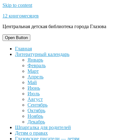
Skip to content
12 книгомесяцев
Центральная детская библиотека города Глазова
Open Button
Главная
Литературный календарь
Январь
Февраль
Март
Апрель
Май
Июнь
Июль
Август
Сентябрь
Октябрь
Ноябрь
Декабрь
Шпаргалка для родителей
Детям о правах
Глазовские писатели — детям