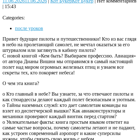
11.06.2026
11.06.2026
|
Кот Букер
Кот Букер
|
Нет комментариев
|
15:43
Categories:
после уроков
Привет будущие пилоты и путешественники! Кто из вас глядя
в небо на пролетающий самолет, не мечтал оказаться за его
штурвалом или заглянуть в кабину пилота?
С новой книгой «Кем быть? Выбираем профессию. Авиация»
от автора Дианы Вишни мы отправимся в самый настоящий
полет над миром огромных железных птиц и узнаем все
секреты тех, кто покоряет небеса!
О чем эта книга?
o Кто главный в небе? Вы узнаете, за что отвечают пилоты и
как стюардессы делают каждый полет безопасным и уютным.
o Тайны наземных служб: кто дает самолетам команды на
взлет из диспетчерской вышки? Как авиаконструкторы и
механики проверяют каждый винтик перед стартом?
o Увлекательные факты: книга простым языком ответит на
самые частые вопросы, почему самолеты летают и не падают,
как устроен современный аэропорт и какие суперсилы
нужны, чтобы связать свою жизнь с небом.