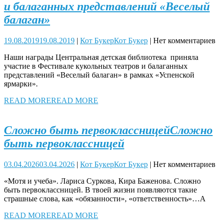
и балаганных представлений «Веселый
балаган»
19.08.2019
19.08.2019
|
Кот Букер
Кот Букер
|
Нет комментариев
Наши награды Центральная детская библиотека приняла
участие в Фестивале кукольных театров и балаганных
представлений «Веселый балаган» в рамках «Успенской
ярмарки».
READ MORE
READ MORE
Сложно быть первоклассницей
Сложно
быть первоклассницей
03.04.2026
03.04.2026
|
Кот Букер
Кот Букер
|
Нет комментариев
«Мотя и учеба». Лариса Суркова, Кира Баженова. Сложно
быть первоклассницей. В твоей жизни появляются такие
страшные слова, как «обязанности», «ответственность»…А
READ MORE
READ MORE