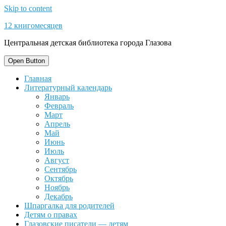
Skip to content
12 книгомесяцев
Центральная детская библиотека города Глазова
Open Button
Главная
Литературный календарь
Январь
Февраль
Март
Апрель
Май
Июнь
Июль
Август
Сентябрь
Октябрь
Ноябрь
Декабрь
Шпаргалка для родителей
Детям о правах
Глазовские писатели — детям