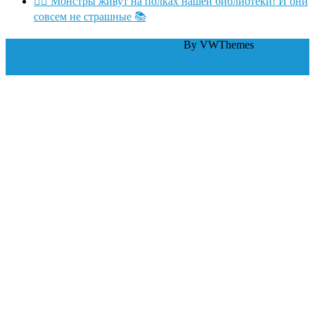
🧛‍♂ Монстры живут на полках нашей библиотеки! И они
совсем не страшные 📚
WordPress тема Law Firm
By VWThemes
Scroll Up