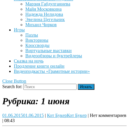
Марзия Габдулганиева
Майя Московкина
Надежда Нелидова
Эвелина Цегельник
Михаил Чирков
Игры
Пазлы
Викторины
Кроссворды
Виртуальные выставки
Видеообзоры и буктрейлеры
Сказка на ночь
Продление книги онлайн
Видеоподкасты «Грамотные истории»
Close Button
Search for:
Рубрика:
1 июня
01.06.2015
01.06.2015
|
Кот Букер
Кот Букер
|
Нет комментариев
|
08:43