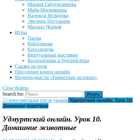
Марзия Габдулганиева
Майя Московкина
Надежда Нелидова
Эвелина Цегельник
Михаил Чирков
Игры
Пазлы
Викторины
Кроссворды
Виртуальные выставки
Видеообзоры и буктрейлеры
Сказка на ночь
Продление книги онлайн
Видеоподкасты «Грамотные истории»
Close Button
Search for:
12 книгомесяцев
после уроков
Удмуртский онлайн. Урок 10.
Домашние животные
Удмуртский онлайн. Урок 10.
Домашние животные