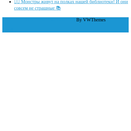
🧛‍♂ Монстры живут на полках нашей библиотеки! И они
совсем не страшные 📚
WordPress тема Law Firm
By VWThemes
Scroll Up