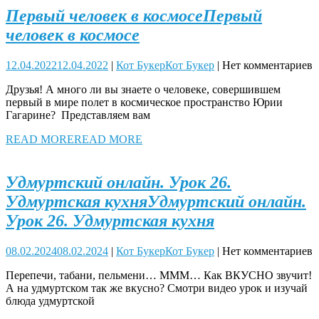
Первый человек в космосе
Первый
человек в космосе
12.04.2022
12.04.2022
|
Кот Букер
Кот Букер
|
Нет комментариев
Друзья! А много ли вы знаете о человеке, совершившем
первый в мире полет в космическое пространство Юрии
Гагарине? Представляем вам
READ MORE
READ MORE
Удмуртский онлайн. Урок 26.
Удмуртская кухня
Удмуртский онлайн.
Урок 26. Удмуртская кухня
08.02.2024
08.02.2024
|
Кот Букер
Кот Букер
|
Нет комментариев
Перепечи, табани, пельмени… МММ… Как ВКУСНО звучит!
А на удмуртском так же вкусно? Смотри видео урок и изучай
блюда удмуртской