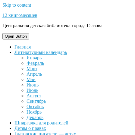
Skip to content
12 книгомесяцев
Центральная детская библиотека города Глазова
Open Button
Главная
Литературный календарь
Январь
Февраль
Март
Апрель
Май
Июнь
Июль
Август
Сентябрь
Октябрь
Ноябрь
Декабрь
Шпаргалка для родителей
Детям о правах
Глазовские писатели — детям