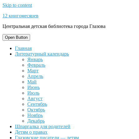
Skip to content
12 книгомесяцев
Центральная детская библиотека города Глазова
Open Button
Главная
Литературный календарь
Январь
Февраль
Март
Апрель
Май
Июнь
Июль
Август
Сентябрь
Октябрь
Ноябрь
Декабрь
Шпаргалка для родителей
Детям о правах
Глазовские писатели — детям