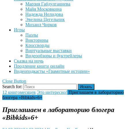
Марзия Габдулганиева
Майя Московкина
Надежда Нелидова
Эвелина Цегельник
Михаил Чирков
Игры
Пазлы
Викторины
Кроссворды
Виртуальные выставки
Видеообзоры и буктрейлеры
Сказка на ночь
Продление книги онлайн
Видеоподкасты «Грамотные истории»
Close Button
Search for:
12 книгомесяцев
Это интересно!
Приглашаем в лабораторию
блогера «Bibkids»6+
Приглашаем в лабораторию блогера
«Bibkids»6+