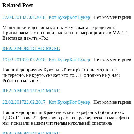
Related Post
27.04.2018
27.04.2018
|
Кот Букер
Кот Букер
|
Нет комментариев
Мальчишки и девчонки, а так же уважаемые родители!
Приглашаем вас на наши выставки и мероприятия в МАЕ! 1.
Выставка-память «Год
READ MORE
READ MORE
19.03.2018
19.03.2018
|
Кот Букер
Кот Букер
|
Нет комментариев
Наши мероприятия Кукольный театр? Это не модно, не
интересно, не круто, скажет кто-то… Но только не у нас!
Ребята начальных
READ MORE
READ MORE
22.02.2017
22.02.2017
|
Кот Букер
Кот Букер
|
Нет комментариев
Наши мероприятия Краеведческий марафон в библиотеках
ЦБС г.Глазова 21 февраля в рамках краеведческого марафона
мы показали нашим читателям кукольный спектакль
READ MORE
READ MORE