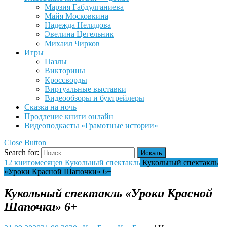
Марзия Габдулганиева
Майя Московкина
Надежда Нелидова
Эвелина Цегельник
Михаил Чирков
Игры
Пазлы
Викторины
Кроссворды
Виртуальные выставки
Видеообзоры и буктрейлеры
Сказка на ночь
Продление книги онлайн
Видеоподкасты «Грамотные истории»
Close Button
Search for:
12 книгомесяцев
Кукольный спектакль
Кукольный спектакль
«Уроки Красной Шапочки» 6+
Кукольный спектакль «Уроки Красной
Шапочки» 6+