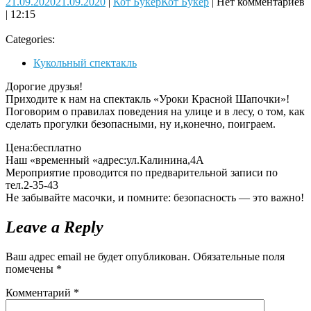
21.09.2020
21.09.2020
|
Кот Букер
Кот Букер
|
Нет комментариев
|
12:15
Categories:
Кукольный спектакль
Дорогие друзья!
Приходите к нам на спектакль «Уроки Красной Шапочки»!
Поговорим о правилах поведения на улице и в лесу, о том, как
сделать прогулки безопасными, ну и,конечно, поиграем.
Цена:бесплатно
Наш «временный «адрес:ул.Калинина,4А
Мероприятие проводится по предварительной записи по
тел.2-35-43
Не забывайте масочки, и помните: безопасность — это важно!
Leave a Reply
Ваш адрес email не будет опубликован.
Обязательные поля
помечены
*
Комментарий
*