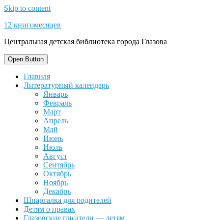
Skip to content
12 книгомесяцев
Центральная детская библиотека города Глазова
Open Button
Главная
Литературный календарь
Январь
Февраль
Март
Апрель
Май
Июнь
Июль
Август
Сентябрь
Октябрь
Ноябрь
Декабрь
Шпаргалка для родителей
Детям о правах
Глазовские писатели — детям