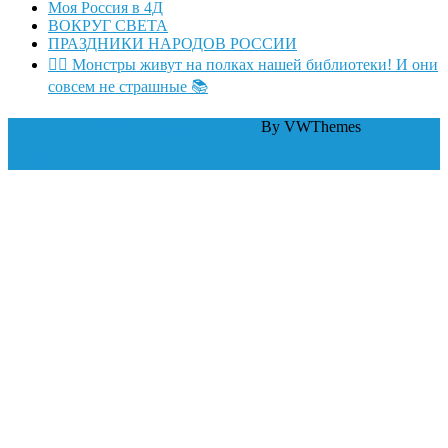
Моя Россия в 4Д
ВОКРУГ СВЕТА
ПРАЗДНИКИ НАРОДОВ РОССИИ
🧛‍♂ Монстры живут на полках нашей библиотеки! И они
совсем не страшные 📚
WordPress тема Law Firm
By VWThemes
Scroll Up