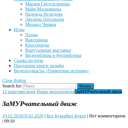
Марзия Габдулганиева
Майя Московкина
Надежда Нелидова
Эвелина Цегельник
Михаил Чирков
Игры
Пазлы
Викторины
Кроссворды
Виртуальные выставки
Видеообзоры и буктрейлеры
Сказка на ночь
Продление книги онлайн
Видеоподкасты «Грамотные истории»
Close Button
Search for:
12 книгомесяцев
Наши мероприятия
ЗаМУРчательный движ
ЗаМУРчательный движ
19.02.2020
19.02.2020
|
Кот Букер
Кот Букер
|
Нет комментариев
|
09:10