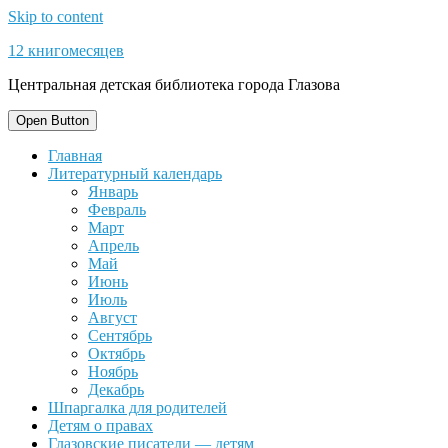
Skip to content
12 книгомесяцев
Центральная детская библиотека города Глазова
Open Button
Главная
Литературный календарь
Январь
Февраль
Март
Апрель
Май
Июнь
Июль
Август
Сентябрь
Октябрь
Ноябрь
Декабрь
Шпаргалка для родителей
Детям о правах
Глазовские писатели — детям