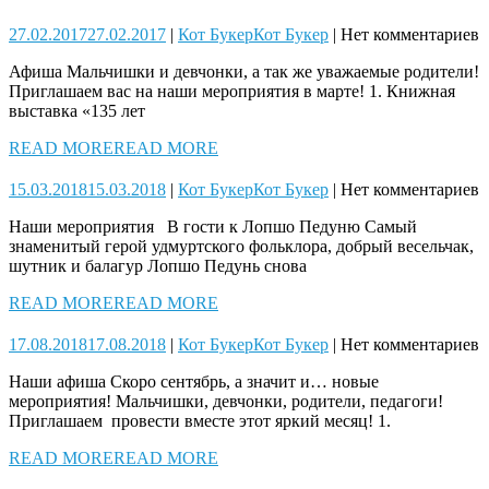
27.02.2017
27.02.2017
|
Кот Букер
Кот Букер
|
Нет комментариев
Афиша Мальчишки и девчонки, а так же уважаемые родители!
Приглашаем вас на наши мероприятия в марте! 1. Книжная
выставка «135 лет
READ MORE
READ MORE
15.03.2018
15.03.2018
|
Кот Букер
Кот Букер
|
Нет комментариев
Наши мероприятия В гости к Лопшо Педуню Самый
знаменитый герой удмуртского фольклора, добрый весельчак,
шутник и балагур Лопшо Педунь снова
READ MORE
READ MORE
17.08.2018
17.08.2018
|
Кот Букер
Кот Букер
|
Нет комментариев
Наши афиша Скоро сентябрь, а значит и… новые
мероприятия! Мальчишки, девчонки, родители, педагоги!
Приглашаем провести вместе этот яркий месяц! 1.
READ MORE
READ MORE