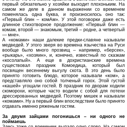
первый обязательно у хозяйки выходит плохоньким. На
самом же деле в данном выражении со временем
поменялась одна буква, и произносилось оно так:
«Первый блин – комАм». У этой поговорки даже есть
длинное стихотворное продолжение: «Первый блин —
комам, второй — знакомым, третий – родне, а четвертый
— мне».
А «комами» наши далекие предки-славяне называли
медведей. У этого зверя во времена язычества на Руси
вообще было много прозвищ – например, «берсек»,
«рыкарь», «хозяин», и, конечно, известный по сказкам
«косолапый». А еще в дохристианские времена
существовал праздник Комоедица, который был
посвящен весеннему выгулу скота. В это день было
принято готовить блюдо, которое называли «ком», а
представляло оно собой толченый горох. Этой густой
«кашей» угощали гостей. В праздник по дворам ходили
скоморохи, которые часто водили с собой для потехи
дрессированных медведей. Поэтому мишек и называли
«комами». Ну а первый блин впоследствии было принято
отдавать именно ряженым гостям.
За двумя зайцами погонишься – ни одного не
поймаешь
Здесь тоже со временем выпало одно слово. На самом