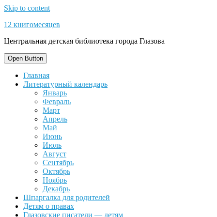
Skip to content
12 книгомесяцев
Центральная детская библиотека города Глазова
Open Button
Главная
Литературный календарь
Январь
Февраль
Март
Апрель
Май
Июнь
Июль
Август
Сентябрь
Октябрь
Ноябрь
Декабрь
Шпаргалка для родителей
Детям о правах
Глазовские писатели — детям