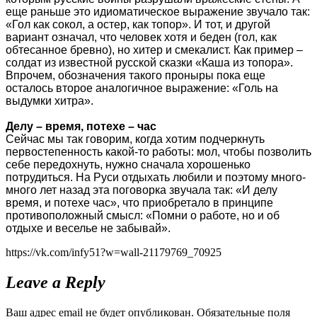
еще раньше это идиоматическое выражение звучало так:
«Гол как сокол, а остер, как топор». И тот, и другой
вариант означал, что человек хотя и беден (гол, как
обтесанное бревно), но хитер и смекалист. Как пример –
солдат из известной русской сказки «Каша из топора».
Впрочем, обозначения такого проныры пока еще
осталось второе аналогичное выражение: «Голь на
выдумки хитра».
Делу – время, потехе – час
Сейчас мы так говорим, когда хотим подчеркнуть
первостепенность какой-то работы: мол, чтобы позволить
себе передохнуть, нужно сначала хорошенько
потрудиться. На Руси отдыхать любили и поэтому много-
много лет назад эта поговорка звучала так: «И делу
время, и потехе час», что приобретало в принципе
противоположный смысл: «Помни о работе, но и об
отдыхе и веселье не забывай».
https://vk.com/infy51?w=wall-21179769_70925
Leave a Reply
Ваш адрес email не будет опубликован.
Обязательные поля