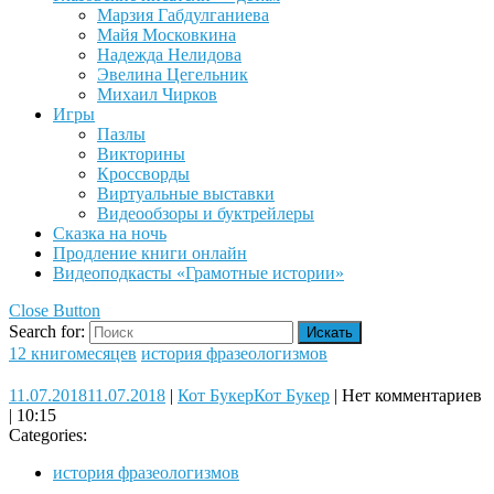
Марзия Габдулганиева
Майя Московкина
Надежда Нелидова
Эвелина Цегельник
Михаил Чирков
Игры
Пазлы
Викторины
Кроссворды
Виртуальные выставки
Видеообзоры и буктрейлеры
Сказка на ночь
Продление книги онлайн
Видеоподкасты «Грамотные истории»
Close Button
Search for:
12 книгомесяцев
история фразеологизмов
11.07.2018
11.07.2018
|
Кот Букер
Кот Букер
|
Нет комментариев
|
10:15
Categories:
история фразеологизмов