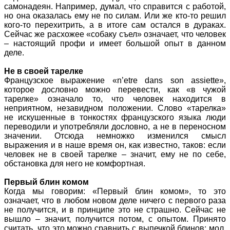
самонадеян. Например, думал, что справится с работой,
но она оказалась ему не по силам. Или же кто-то решил
кого-то перехитрить, а в итоге сам остался в дураках.
Сейчас же расхожее «собаку съел» означает, что человек
– настоящий профи и имеет большой опыт в данном
деле.
Не в своей тарелке
Французское выражение «n’etre dans son assiette»,
которое дословно можно перевести, как «в чужой
тарелке» означало то, что человек находится в
неприятном, незавидном положении. Слово «тарелка»
не искушенные в тонкостях французского языка люди
переводили и употребляли дословно, а не в переносном
значении. Отсюда немножко изменился смысл
выражения и в наше время он, как известно, таков: если
человек не в своей тарелке – значит, ему не по себе,
обстановка для него не комфортная.
Первый блин комом
Когда мы говорим: «Первый блин комом», то это
означает, что в любом новом деле ничего с первого раза
не получится, и в принципе это не страшно. Сейчас не
вышло – значит, получится потом, с опытом. Принято
считать, что это можно сравнить с выпечкой блинов: мол,