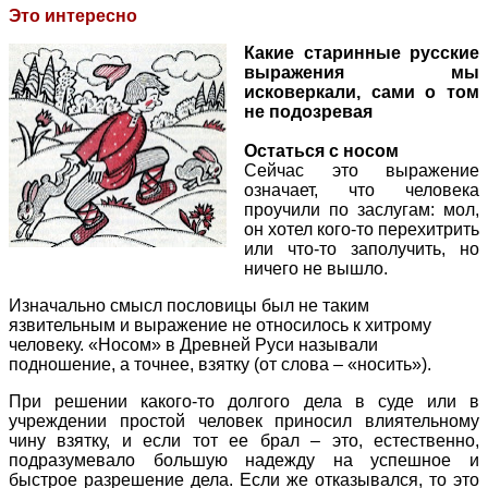
Это интересно
Какие старинные русские
выражения мы
исковеркали, сами о том
не подозревая
Остаться с носом
Сейчас это выражение
означает, что человека
проучили по заслугам: мол,
он хотел кого-то перехитрить
или что-то заполучить, но
ничего не вышло.
Изначально смысл пословицы был не таким
язвительным и выражение не относилось к хитрому
человеку. «Носом» в Древней Руси называли
подношение, а точнее, взятку (от слова – «носить»).
При решении какого-то долгого дела в суде или в
учреждении простой человек приносил влиятельному
чину взятку, и если тот ее брал – это, естественно,
подразумевало большую надежду на успешное и
быстрое разрешение дела. Если же отказывался, то это