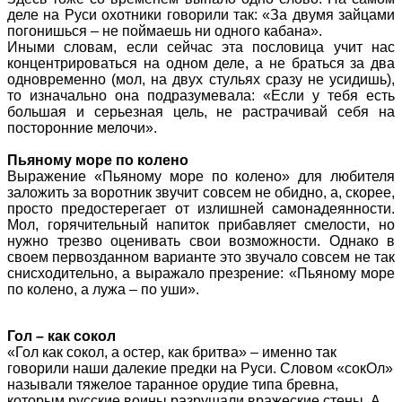
деле на Руси охотники говорили так: «За двумя зайцами
погонишься – не поймаешь ни одного кабана».
Иными словам, если сейчас эта пословица учит нас
концентрироваться на одном деле, а не браться за два
одновременно (мол, на двух стульях сразу не усидишь),
то изначально она подразумевала: «Если у тебя есть
большая и серьезная цель, не растрачивай себя на
посторонние мелочи».
Пьяному море по колено
Выражение «Пьяному море по колено» для любителя
заложить за воротник звучит совсем не обидно, а, скорее,
просто предостерегает от излишней самонадеянности.
Мол, горячительный напиток прибавляет смелости, но
нужно трезво оценивать свои возможности. Однако в
своем первозданном варианте это звучало совсем не так
снисходительно, а выражало презрение: «Пьяному море
по колено, а лужа – по уши».
Гол – как сокол
«Гол как сокол, а остер, как бритва» – именно так
говорили наши далекие предки на Руси. Словом «сокОл»
называли тяжелое таранное орудие типа бревна,
которым русские воины разрушали вражеские стены. А