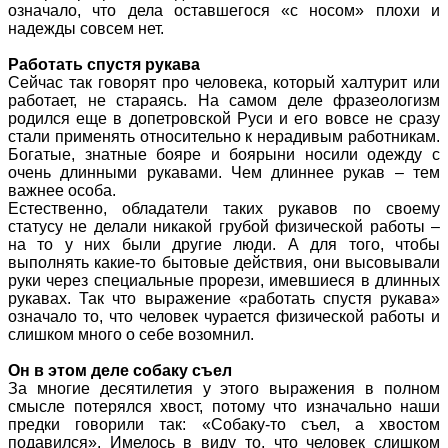
означало, что дела оставшегося «с носом» плохи и
надежды совсем нет.
Работать спустя рукава
Сейчас так говорят про человека, который халтурит или
работает, не стараясь. На самом деле фразеологизм
родился еще в допетровской Руси и его вовсе не сразу
стали применять относительно к нерадивым работникам.
Богатые, знатные бояре и боярыни носили одежду с
очень длинными рукавами. Чем длиннее рукав – тем
важнее особа.
Естественно, обладатели таких рукавов по своему
статусу не делали никакой грубой физической работы –
на то у них были другие люди. А для того, чтобы
выполнять какие-то бытовые действия, они высовывали
руки через специальные прорези, имевшиеся в длинных
рукавах. Так что выражение «работать спустя рукава»
означало то, что человек чурается физической работы и
слишком много о себе возомнил.
Он в этом деле собаку съел
За многие десятилетия у этого выражения в полном
смысле потерялся хвост, потому что изначально наши
предки говорили так: «Собаку-то съел, а хвостом
подавился». Имелось в виду то, что человек слишком