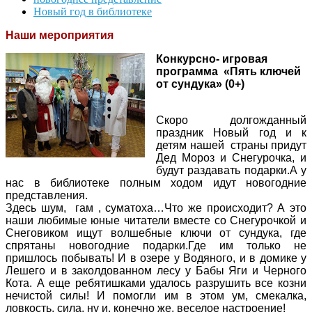
Новый год в библиотеке
Наши мероприятия
Конкурсно- игровая
программа «Пять ключей
от сундука» (0+)
Скоро долгожданный
праздник Новый год и к
детям нашей страны придут
Дед Мороз и Снегурочка, и
будут раздавать подарки.А у
нас в библиотеке полным ходом идут новогодние
представления.
Здесь шум, гам , суматоха…Что же происходит? А это
наши любимые юные читатели вместе со Снегурочкой и
Снеговиком ищут волшебные ключи от сундука, где
спрятаны новогодние подарки.Где им только не
пришлось побывать! И в озере у Водяного, и в домике у
Лешего и в заколдованном лесу у Бабы Яги и Черного
Кота. А еще ребятишками удалось разрушить все козни
нечистой силы! И помогли им в этом ум, смекалка,
ловкость, сила, ну и, конечно же, веселое настроение!