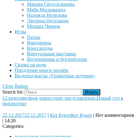
Марзия Габдулганиева
Майя Московкина
Надежда Нелидова
Эвелина Цегельник
Михаил Чирков
Игры
Пазлы
Викторины
Кроссворды
Виртуальные выставки
Видеообзоры и буктрейлеры
Сказка на ночь
Продление книги онлайн
Видеоподкасты «Грамотные истории»
Close Button
Search for:
12 книгомесяцев
новогоднее представление
,
Новый год в
библиотеке
22.12.2017
22.12.2017
|
Кот Букер
Кот Букер
|
Нет комментариев
|
14:20
Categories:
новогоднее представление