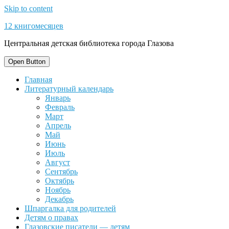
Skip to content
12 книгомесяцев
Центральная детская библиотека города Глазова
Open Button
Главная
Литературный календарь
Январь
Февраль
Март
Апрель
Май
Июнь
Июль
Август
Сентябрь
Октябрь
Ноябрь
Декабрь
Шпаргалка для родителей
Детям о правах
Глазовские писатели — детям