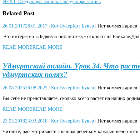
NEXT
Следующая запись:
Следующая запись
Related Post
26.01.2017
26.01.2017
|
Кот Букер
Кот Букер
|
Нет комментариев
Это интересно «Ледяную библиотеку» откроют на Байкале.Д
READ MORE
READ MORE
Удмуртский онлайн. Урок 34. Что раст
удмуртских полях?
26.08.2025
26.08.2025
|
Кот Букер
Кот Букер
|
Нет комментариев
Вы себе не представляете, сколько всего растёт на наших родн
READ MORE
READ MORE
23.03.2018
23.03.2018
|
Кот Букер
Кот Букер
|
Нет комментариев
Читайте, рассматривайте с вашим ребенком каждый вечер хоть