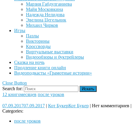
Марзия Габдулганиева
Майя Московкина
Надежда Нелидова
Эвелина Цегельник
Михаил Чирков
Игры
Пазлы
Викторины
Кроссворды
Виртуальные выставки
Видеообзоры и буктрейлеры
Сказка на ночь
Продление книги онлайн
Видеоподкасты «Грамотные истории»
Close Button
Search for:
12 книгомесяцев
после уроков
07.09.2017
07.09.2017
|
Кот Букер
Кот Букер
|
Нет комментариев
|
Categories:
после уроков