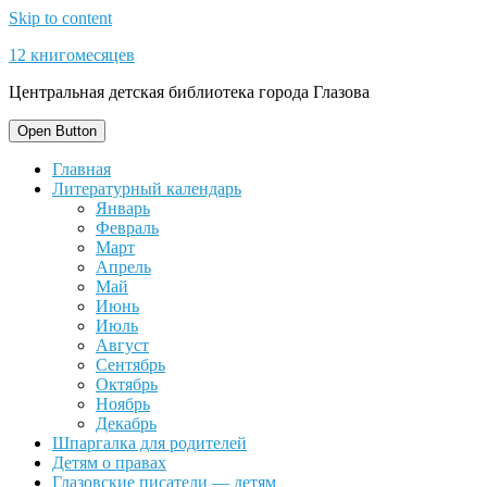
Skip to content
12 книгомесяцев
Центральная детская библиотека города Глазова
Open Button
Главная
Литературный календарь
Январь
Февраль
Март
Апрель
Май
Июнь
Июль
Август
Сентябрь
Октябрь
Ноябрь
Декабрь
Шпаргалка для родителей
Детям о правах
Глазовские писатели — детям