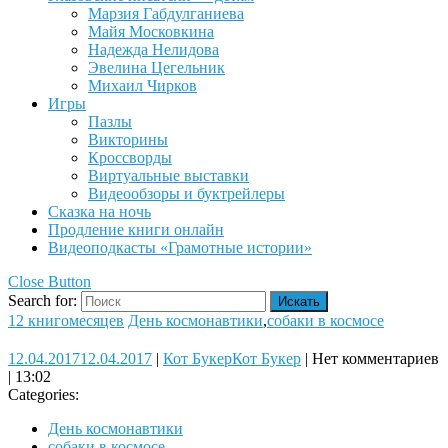
Марзия Габдулганиева
Майя Московкина
Надежда Нелидова
Эвелина Цегельник
Михаил Чирков
Игры
Пазлы
Викторины
Кроссворды
Виртуальные выставки
Видеообзоры и буктрейлеры
Сказка на ночь
Продление книги онлайн
Видеоподкасты «Грамотные истории»
Close Button
Search for:
12 книгомесяцев
День космонавтики
,
собаки в космосе
12.04.2017
12.04.2017
|
Кот Букер
Кот Букер
|
Нет комментариев
|
13:02
Categories:
День космонавтики
собаки в космосе