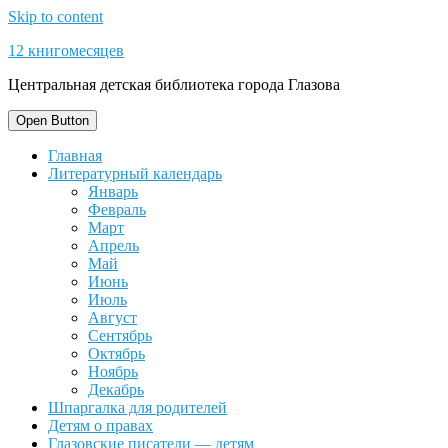
Skip to content
12 книгомесяцев
Центральная детская библиотека города Глазова
Open Button
Главная
Литературный календарь
Январь
Февраль
Март
Апрель
Май
Июнь
Июль
Август
Сентябрь
Октябрь
Ноябрь
Декабрь
Шпаргалка для родителей
Детям о правах
Глазовские писатели — детям