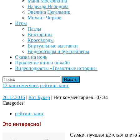
Майя Московкина
Надежда Нелидова
Эвелина Цегельник
Михаил Чирков
Игры
Пазлы
Викторины
Кроссворды
Виртуальные выставки
Видеообзоры и буктрейлеры
Сказка на ночь
Продление книги онлайн
Видеоподкасты «Грамотные истории»
Close
Search
Button
for:
12 книгомесяцев
рейтинг книг
26.12.2016
Кот
26.12.2016
|
Кот Букер
|
Нет комментариев
|
07:34
Букер
Categories:
рейтинг книг
Это интересно!
Самая лучшая детская книга 