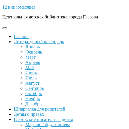
Skip
12 книгомесяцев
to
Центральная детская библиотека города Глазова
content
Open
Button
Главная
Литературный календарь
Январь
Февраль
Март
Апрель
Май
Июнь
Июль
Август
Сентябрь
Октябрь
Ноябрь
Декабрь
Шпаргалка для родителей
Детям о правах
Глазовские писатели — детям
Марзия Габдулганиева