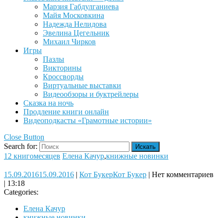
Марзия Габдулганиева
Майя Московкина
Надежда Нелидова
Эвелина Цегельник
Михаил Чирков
Игры
Пазлы
Викторины
Кроссворды
Виртуальные выставки
Видеообзоры и буктрейлеры
Сказка на ночь
Продление книги онлайн
Видеоподкасты «Грамотные истории»
Close Button
Search for:
12 книгомесяцев
Елена Качур
,
книжные новинки
15.09.2016
15.09.2016
|
Кот Букер
Кот Букер
|
Нет комментариев
|
13:18
Categories:
Елена Качур
книжные новинки