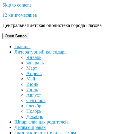
Skip to content
12 книгомесяцев
Центральная детская библиотека города Глазова
Open Button
Главная
Литературный календарь
Январь
Февраль
Март
Апрель
Май
Июнь
Июль
Август
Сентябрь
Октябрь
Ноябрь
Декабрь
Шпаргалка для родителей
Детям о правах
Глазовские писатели — детям