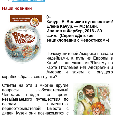
Наши новинки
0+
Качур,
Е. Великие путешествия/
Елена Качур. — М.: Манн,
Иванов и Фербер, 2016.- 80
с.:ил.- (Серия «Детские
энциклопедии с Чевостиком»)
Почему жителей Америки назвали
индейцами, а путь из Европы в
Китай — «шелковым»?Почему на
карте Птолемея нет Австралии и
Америк и зачем с тонущего
корабля сбрасывают пушки?
Ответы на эти и многие другие
вопросы любознательный
Чевостик найдет во время
незабываемого путешествия по
следам знаменитых
первооткрывателей! Вместе с
дядей Кузей они познакомятся с