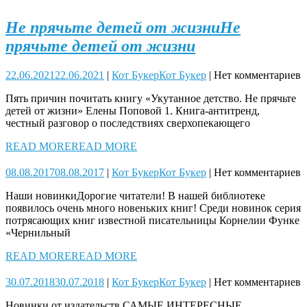
Не прячьте детей от жизни
Не
прячьте детей от жизни
22.06.2021
22.06.2021
|
Кот Букер
Кот Букер
|
Нет комментариев
Пять причин почитать книгу «Укутанное детство. Не прячьте
детей от жизни» Елены Поповой 1. Книга-антитренд,
честный разговор о последствиях сверхопекающего
READ MORE
READ MORE
08.08.2017
08.08.2017
|
Кот Букер
Кот Букер
|
Нет комментариев
Наши новинкиДорогие читатели! В нашей библиотеке
появилось очень много новеньких книг! Среди новинок серия
потрясающих книг известной писательницы Корнелии Функе
«Чернильный
READ MORE
READ MORE
30.07.2018
30.07.2018
|
Кот Букер
Кот Букер
|
Нет комментариев
Новинки от издательств САМЫЕ ИНТЕРЕСНЫЕ