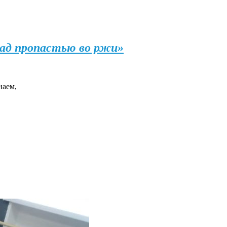
ад пропастью во ржи»
наем,