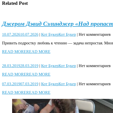
Related Post
Джером Дэвид Сэлинджер «Над пропас
10.07.2026
10.07.2026
|
Кот Букер
Кот Букер
|
Нет комментариев
Привить подростку любовь к чтению — задача непростая. Многи
READ MORE
READ MORE
28.03.2019
28.03.2019
|
Кот Букер
Кот Букер
|
Нет комментариев
READ MORE
READ MORE
07.03.2019
07.03.2019
|
Кот Букер
Кот Букер
|
Нет комментариев
READ MORE
READ MORE