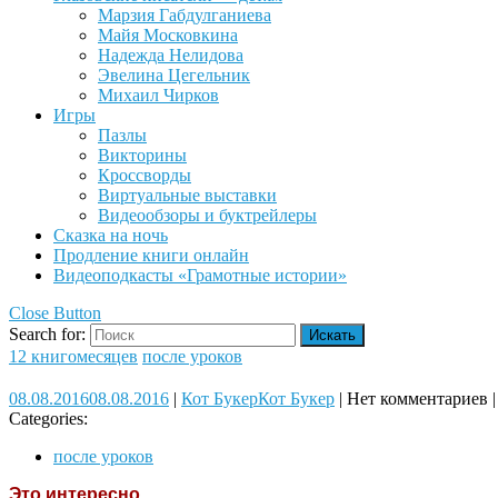
Марзия Габдулганиева
Майя Московкина
Надежда Нелидова
Эвелина Цегельник
Михаил Чирков
Игры
Пазлы
Викторины
Кроссворды
Виртуальные выставки
Видеообзоры и буктрейлеры
Сказка на ночь
Продление книги онлайн
Видеоподкасты «Грамотные истории»
Close Button
Search for:
12 книгомесяцев
после уроков
08.08.2016
08.08.2016
|
Кот Букер
Кот Букер
|
Нет комментариев
|
Categories:
после уроков
Это интересно