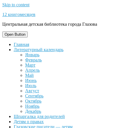
Skip to content
12 книгомесяцев
Центральная детская библиотека города Глазова
Open Button
Главная
Литературный календарь
Январь
Февраль
Март
Апрель
Май
Июнь
Июль
Август
Сентябрь
Октябрь
Ноябрь
Декабрь
Шпаргалка для родителей
Детям о правах
Глазовские писатели — детям