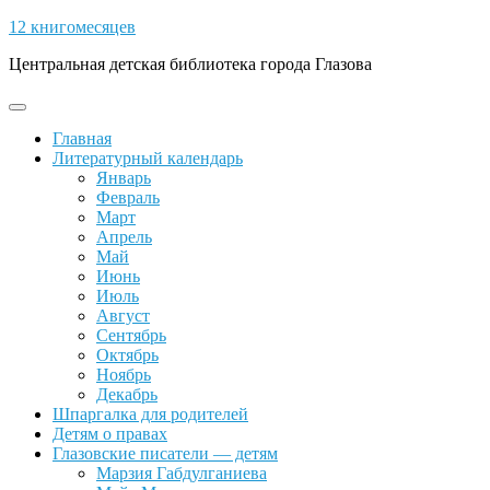
Skip
12 книгомесяцев
to
Центральная детская библиотека города Глазова
content
Open
Button
Главная
Литературный календарь
Январь
Февраль
Март
Апрель
Май
Июнь
Июль
Август
Сентябрь
Октябрь
Ноябрь
Декабрь
Шпаргалка для родителей
Детям о правах
Глазовские писатели — детям
Марзия Габдулганиева