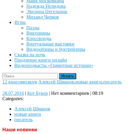
Майя Московкина
Надежда Нелидова
Эвелина Цегельник
Михаил Чирков
Игры
Пазлы
Викторины
Кроссворды
Виртуальные выставки
Видеообзоры и буктрейлеры
Сказка на ночь
Продление книги онлайн
Видеоподкасты «Грамотные истории»
Close
Search
Button
for:
12 книгомесяцев
Алексей Шманов
,
новые книги
,
писатель
28.07.2016
Кот
28.07.2016
|
Кот Букер
|
Нет комментариев
|
08:19
Букер
Categories:
Алексей Шманов
новые книги
писатель
Наши новинки