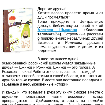
Дорогие друзья!
Хотите весело провести время и от
души посмеяться?
Тогда приходите в Центральную
детскую библиотеку за новой книгой
Алексея Шманова
«Классная
тапочка»(6+)
. Остроумные рассказы
о приключениях неразлучных друзей
Ёжикова и Рожикова доставят
немало удовольствия и детям, и их
родителям.
В шестом классе одной
обыкновенной российской школы учатся закадычные
друзья — Ёжиков и Рожиков. Ёжиков — это голова! А
Рожиков — сила! Ребята эти очень разные — каждый
отличается способностями в своей области, и от этого их
дружба только крепче. Вместе они постоянно попадают в
забавные и необыкновенные истории.
И каждый, кто возьмёт в руки эту книгу, сможет вместе с
друзьями попытаться найти домового Тольку,
превращаться в Дюймовочек, отыскать на помойке
лампу Алладина и сочинить стихи… А ещё узнает, как с