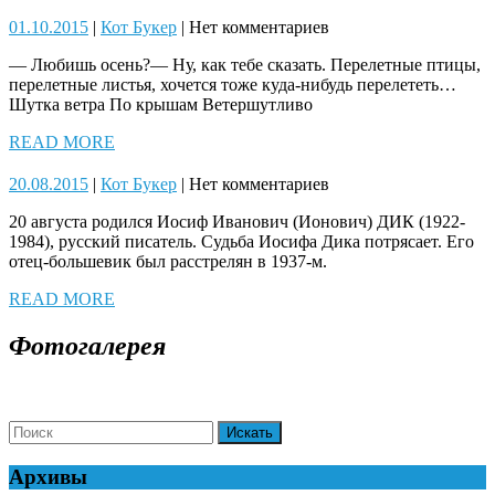
MORE
01.10.2015
Кот
01.10.2015
|
Кот Букер
|
Нет комментариев
Букер
— Любишь осень?— Ну, как тебе сказать. Перелетные птицы,
перелетные листья, хочется тоже куда-нибудь перелететь…
Шутка ветра По крышам Ветершутливо
READ
READ MORE
MORE
20.08.2015
Кот
20.08.2015
|
Кот Букер
|
Нет комментариев
Букер
20 августа родился Иосиф Иванович (Ионович) ДИК (1922-
1984), русский писатель. Судьба Иосифа Дика потрясает. Его
отец-большевик был расстрелян в 1937-м.
READ
READ MORE
MORE
Фотогалерея
Search
for:
Архивы