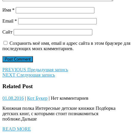
Имя
*
Email
*
Сайт
Сохранить моё имя, email и адрес сайта в этом браузере для
последующих моих комментариев.
Навигация
Предыдущая
PREVIOUS
Предыдущая запись
Следующая
запись:
NEXT
Следующая запись
по
запись:
записям
Related Post
01.08.2016
Кот
01.08.2016
|
Кот Букер
|
Нет комментариев
Букер
Книжная полка Интересные детские книжки Подборка
детских книг, с которыми стоит познакомиться
поближе.Дальше
READ
READ MORE