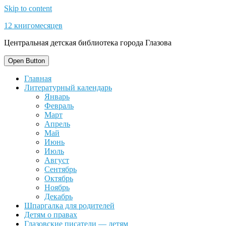
Skip to content
12 книгомесяцев
Центральная детская библиотека города Глазова
Open Button
Главная
Литературный календарь
Январь
Февраль
Март
Апрель
Май
Июнь
Июль
Август
Сентябрь
Октябрь
Ноябрь
Декабрь
Шпаргалка для родителей
Детям о правах
Глазовские писатели — детям