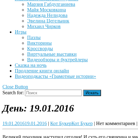
Марзия Габдулганиева
Майя Московкина
Надежда Нелидова
Эвелина Цегельник
Михаил Чирков
Игры
Пазлы
Викторины
Кроссворды
Виртуальные выставки
Видеообзоры и буктрейлеры
Сказка на ночь
Продление книги онлайн
Видеоподкасты «Грамотные истории»
Close Button
Search for:
День:
19.01.2016
19.01.2016
19.01.2016
|
Кот Букер
Кот Букер
|
Нет комментариев
|
Великий праздник наступил сегодня! И суть его священна и чи