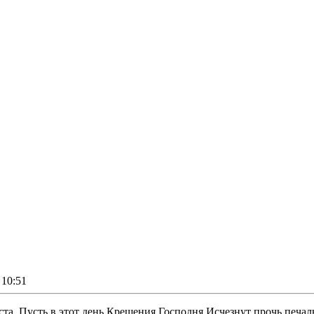
10:51
ста, Пусть в этот день Крещения Господня Исчезнут прочь печал