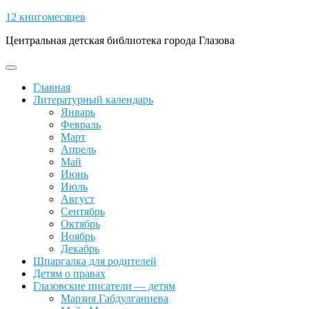
Skip
12 книгомесяцев
to
Центральная детская библиотека города Глазова
content
Open
Button
Главная
Литературный календарь
Январь
Февраль
Март
Апрель
Май
Июнь
Июль
Август
Сентябрь
Октябрь
Ноябрь
Декабрь
Шпаргалка для родителей
Детям о правах
Глазовские писатели — детям
Марзия Габдулганиева