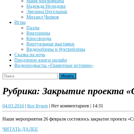
Майя Московкина
Надежда Нелидова
Эвелина Цегельник
Михаил Чирков
Игры
Пазлы
Викторины
Кроссворды
Виртуальные выставки
Видеообзоры и буктрейлеры
Сказка на ночь
Продление книги онлайн
Видеоподкасты «Грамотные истории»
Close
Search
Button
for:
Рубрика:
Закрытие проекта «С
04.03.2016
Кот
04.03.2016
|
Кот Букер
|
Нет комментариев
|
14:31
Букер
Наши мероприятия 26 февраля состоялось закрытие проекта «С
ЧИТАТЬ
ЧИТАТЬ ДАЛЕЕ