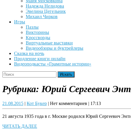
Майя Московкина
Надежда Нелидова
Эвелина Цегельник
Михаил Чирков
Игры
Пазлы
Викторины
Кроссворды
Виртуальные выставки
Видеообзоры и буктрейлеры
Сказка на ночь
Продление книги онлайн
Видеоподкасты «Грамотные истории»
Close
Search
Button
for:
Рубрика:
Юрий Сергеевич Эн
21.08.2015
Кот
21.08.2015
|
Кот Букер
|
Нет комментариев
|
17:13
Букер
21 августа 1935 года в г. Москве родился Юрий Сергеевич Энт
ЧИТАТЬ
ЧИТАТЬ ДАЛЕЕ