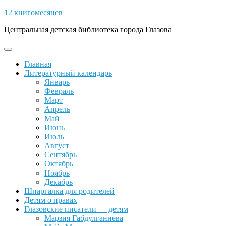
Skip
12 книгомесяцев
to
Центральная детская библиотека города Глазова
content
Open
Button
Главная
Литературный календарь
Январь
Февраль
Март
Апрель
Май
Июнь
Июль
Август
Сентябрь
Октябрь
Ноябрь
Декабрь
Шпаргалка для родителей
Детям о правах
Глазовские писатели — детям
Марзия Габдулганиева