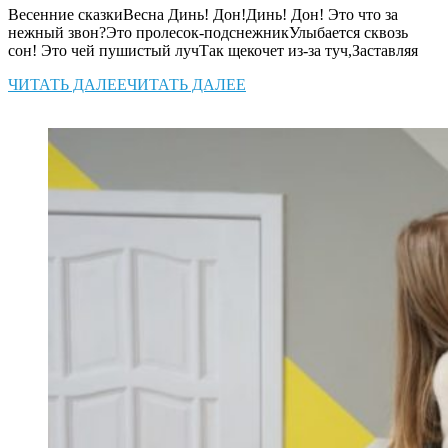
Весенние сказкиВесна Динь! Дон!Динь! Дон! Это что за
нежный звон?Это пролесок-подснежникУлыбается сквозь
сон! Это чей пушистый лучТак щекочет из-за туч,Заставляя
ЧИТАТЬ ДАЛЕЕ
ЧИТАТЬ ДАЛЕЕ