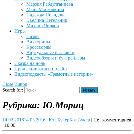
Марзия Габдулганиева
Майя Московкина
Надежда Нелидова
Эвелина Цегельник
Михаил Чирков
Игры
Пазлы
Викторины
Кроссворды
Виртуальные выставки
Видеообзоры и буктрейлеры
Сказка на ночь
Продление книги онлайн
Видеоподкасты «Грамотные истории»
Close Button
Search for:
Рубрика:
Ю.Мориц
14.03.2016
14.03.2016
|
Кот Букер
Кот Букер
|
Нет комментариев
|
10:06