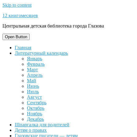
Skip to content
12 книгомесяцев
Центральная детская библиотека города Глазова
Open Button
Главная
Литературный календарь
Январь
Февраль
Март
Апрель
Май
Июнь
Июль
Август
Сентябрь
Октябрь
Ноябрь
Декабрь
Шпаргалка для родителей
Детям о правах
Глазовские писатели — детям