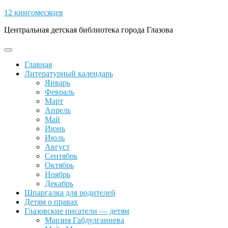
Skip
12 книгомесяцев
to
Центральная детская библиотека города Глазова
content
Open
Button
Главная
Литературный календарь
Январь
Февраль
Март
Апрель
Май
Июнь
Июль
Август
Сентябрь
Октябрь
Ноябрь
Декабрь
Шпаргалка для родителей
Детям о правах
Глазовские писатели — детям
Марзия Габдулганиева