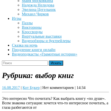
Майя Московкина
Надежда Нелидова
Эвелина Цегельник
Михаил Чирков
Игры
Пазлы
Викторины
Кроссворды
Виртуальные выставки
Видеообзоры и буктрейлеры
Сказка на ночь
Продление книги онлайн
Видеоподкасты «Грамотные истории»
Close
Search
Button
for:
Рубрика:
выбор книг
16.08.2017
Кот
16.08.2017
|
Кот Букер
|
Нет комментариев
|
14:34
Букер
Это интересно Что почитать? Как выбрать книгу «по душе».
Всем знакома ситуация: хочется что-то интересное почитать, а
глаза разбегаются от