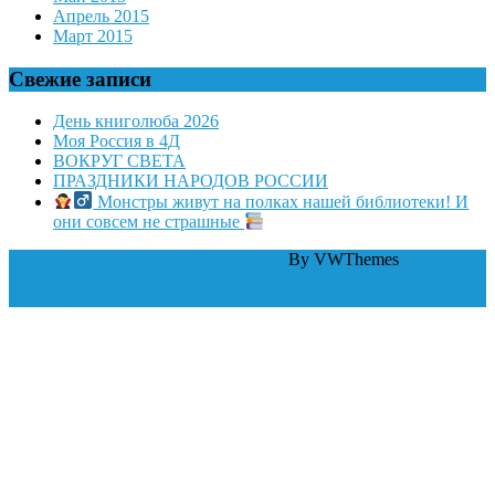
Апрель 2015
Март 2015
Свежие записи
День книголюба 2026
Моя Россия в 4Д
ВОКРУГ СВЕТА
ПРАЗДНИКИ НАРОДОВ РОССИИ
Монстры живут на полках нашей библиотеки! И
они совсем не страшные
WordPress тема Law Firm
By VWThemes
Scroll Up