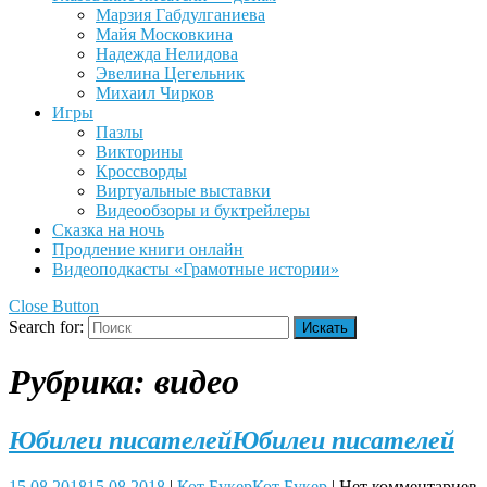
Марзия Габдулганиева
Майя Московкина
Надежда Нелидова
Эвелина Цегельник
Михаил Чирков
Игры
Пазлы
Викторины
Кроссворды
Виртуальные выставки
Видеообзоры и буктрейлеры
Сказка на ночь
Продление книги онлайн
Видеоподкасты «Грамотные истории»
Close Button
Search for:
Рубрика:
видео
Юбилеи писателей
Юбилеи писателей
15.08.2018
15.08.2018
|
Кот Букер
Кот Букер
|
Нет комментариев