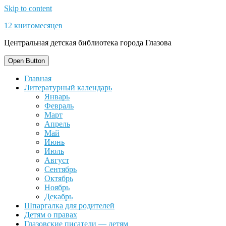
Skip to content
12 книгомесяцев
Центральная детская библиотека города Глазова
Open Button
Главная
Литературный календарь
Январь
Февраль
Март
Апрель
Май
Июнь
Июль
Август
Сентябрь
Октябрь
Ноябрь
Декабрь
Шпаргалка для родителей
Детям о правах
Глазовские писатели — детям