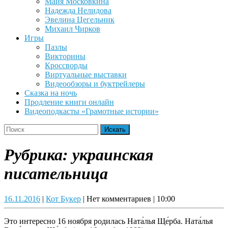
Майя Московкина
Надежда Нелидова
Эвелина Цегельник
Михаил Чирков
Игры
Пазлы
Викторины
Кроссворды
Виртуальные выставки
Видеообзоры и буктрейлеры
Сказка на ночь
Продление книги онлайн
Видеоподкасты «Грамотные истории»
Close
Search
Button
for:
Рубрика:
украинская
писательница
16.11.2016
Кот
16.11.2016
|
Кот Букер
|
Нет комментариев
|
10:00
Букер
Это интересно 16 ноября родилась Ната́лья Ще́рба. Ната́лья