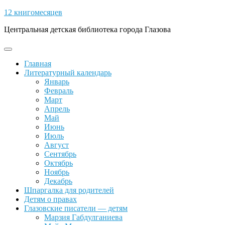
Skip
12 книгомесяцев
to
Центральная детская библиотека города Глазова
content
Open
Button
Главная
Литературный календарь
Январь
Февраль
Март
Апрель
Май
Июнь
Июль
Август
Сентябрь
Октябрь
Ноябрь
Декабрь
Шпаргалка для родителей
Детям о правах
Глазовские писатели — детям
Марзия Габдулганиева