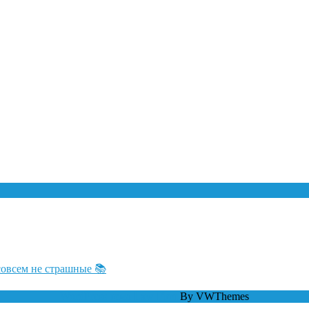
совсем не страшные 📚
WordPress тема Law Firm
By VWThemes