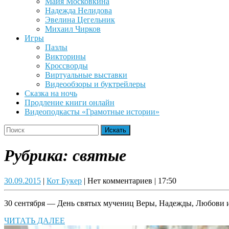
Майя Московкина
Надежда Нелидова
Эвелина Цегельник
Михаил Чирков
Игры
Пазлы
Викторины
Кроссворды
Виртуальные выставки
Видеообзоры и буктрейлеры
Сказка на ночь
Продление книги онлайн
Видеоподкасты «Грамотные истории»
Close
Search
Button
for:
Рубрика:
святые
30.09.2015
Кот
30.09.2015
|
Кот Букер
|
Нет комментариев
|
17:50
Букер
30 сентября — День святых мучениц Веры, Надежды, Любови и
ЧИТАТЬ
ЧИТАТЬ ДАЛЕЕ