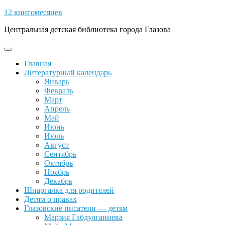
Skip
12 книгомесяцев
to
Центральная детская библиотека города Глазова
content
Open
Button
Главная
Литературный календарь
Январь
Февраль
Март
Апрель
Май
Июнь
Июль
Август
Сентябрь
Октябрь
Ноябрь
Декабрь
Шпаргалка для родителей
Детям о правах
Глазовские писатели — детям
Марзия Габдулганиева