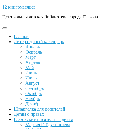
Skip
12 книгомесяцев
to
Центральная детская библиотека города Глазова
content
Open
Button
Главная
Литературный календарь
Январь
Февраль
Март
Апрель
Май
Июнь
Июль
Август
Сентябрь
Октябрь
Ноябрь
Декабрь
Шпаргалка для родителей
Детям о правах
Глазовские писатели — детям
Марзия Габдулганиева