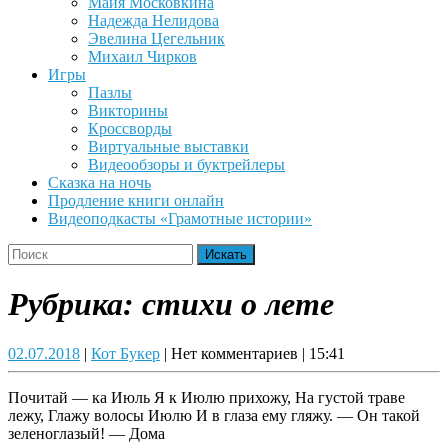
Майя Московкина
Надежда Нелидова
Эвелина Цегельник
Михаил Чирков
Игры
Пазлы
Викторины
Кроссворды
Виртуальные выставки
Видеообзоры и буктрейлеры
Сказка на ночь
Продление книги онлайн
Видеоподкасты «Грамотные истории»
Close
Search
Button
for:
Рубрика:
стихи о лете
02.07.2018
Кот
02.07.2018
|
Кот Букер
|
Нет комментариев
|
15:41
Букер
Почитай — ка Июль Я к Июлю прихожу, На густой траве
лежу, Глажу волосы Июлю И в глаза ему гляжу. — Он такой
зеленоглазый! — Дома