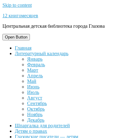
Skip to content
12 книгомесяцев
Центральная детская библиотека города Глазова
Open Button
Главная
Литературный календарь
Январь
Февраль
Март
Апрель
Май
Июнь
Июль
Август
Сентябрь
Октябрь
Ноябрь
Декабрь
Шпаргалка для родителей
Детям о правах
Глазовские писатели — детям