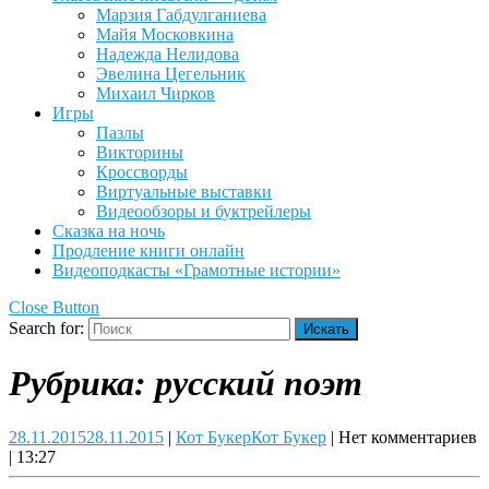
Марзия Габдулганиева
Майя Московкина
Надежда Нелидова
Эвелина Цегельник
Михаил Чирков
Игры
Пазлы
Викторины
Кроссворды
Виртуальные выставки
Видеообзоры и буктрейлеры
Сказка на ночь
Продление книги онлайн
Видеоподкасты «Грамотные истории»
Close Button
Search for:
Рубрика:
русский поэт
28.11.2015
28.11.2015
|
Кот Букер
Кот Букер
|
Нет комментариев
|
13:27