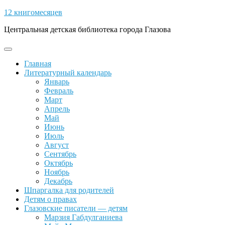
Skip
12 книгомесяцев
to
Центральная детская библиотека города Глазова
content
Open
Button
Главная
Литературный календарь
Январь
Февраль
Март
Апрель
Май
Июнь
Июль
Август
Сентябрь
Октябрь
Ноябрь
Декабрь
Шпаргалка для родителей
Детям о правах
Глазовские писатели — детям
Марзия Габдулганиева