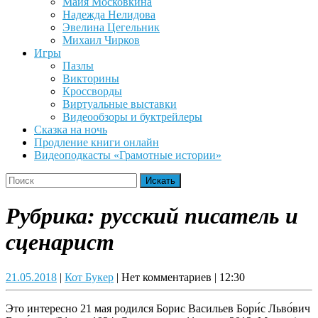
Майя Московкина
Надежда Нелидова
Эвелина Цегельник
Михаил Чирков
Игры
Пазлы
Викторины
Кроссворды
Виртуальные выставки
Видеообзоры и буктрейлеры
Сказка на ночь
Продление книги онлайн
Видеоподкасты «Грамотные истории»
Close
Search
Button
for:
Рубрика:
русский писатель и
сценарист
21.05.2018
Кот
21.05.2018
|
Кот Букер
|
Нет комментариев
|
12:30
Букер
Это интересно 21 мая родился Борис Васильев Бори́с Льво́вич