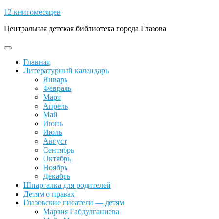
Skip
12 книгомесяцев
to
Центральная детская библиотека города Глазова
content
Open
Button
Главная
Литературный календарь
Январь
Февраль
Март
Апрель
Май
Июнь
Июль
Август
Сентябрь
Октябрь
Ноябрь
Декабрь
Шпаргалка для родителей
Детям о правах
Глазовские писатели — детям
Марзия Габдулганиева