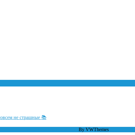
совсем не страшные 📚
WordPress тема Law Firm
By VWThemes