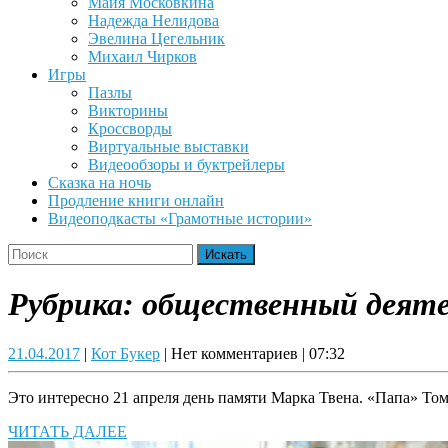
Майя Московкина
Надежда Нелидова
Эвелина Цегельник
Михаил Чирков
Игры
Пазлы
Викторины
Кроссворды
Виртуальные выставки
Видеообзоры и буктрейлеры
Сказка на ночь
Продление книги онлайн
Видеоподкасты «Грамотные истории»
Close
Search
Button
for:
Рубрика:
общественный деяте
21.04.2017
Кот
21.04.2017
|
Кот Букер
|
Нет комментариев
|
07:32
Букер
Это интересно 21 апреля день памяти Марка Твена. «Папа» То
ЧИТАТЬ
ЧИТАТЬ ДАЛЕЕ