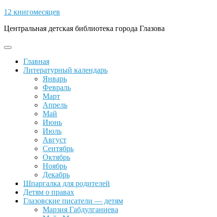
Skip
12 книгомесяцев
to
Центральная детская библиотека города Глазова
content
Open
Button
Главная
Литературный календарь
Январь
Февраль
Март
Апрель
Май
Июнь
Июль
Август
Сентябрь
Октябрь
Ноябрь
Декабрь
Шпаргалка для родителей
Детям о правах
Глазовские писатели — детям
Марзия Габдулганиева