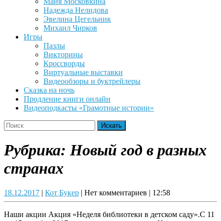
Майя Московкина
Надежда Нелидова
Эвелина Цегельник
Михаил Чирков
Игры
Пазлы
Викторины
Кроссворды
Виртуальные выставки
Видеообзоры и буктрейлеры
Сказка на ночь
Продление книги онлайн
Видеоподкасты «Грамотные истории»
Close
Search
Button
for:
Рубрика:
Новый год в разных
странах
18.12.2017
Кот
18.12.2017
|
Кот Букер
|
Нет комментариев
|
12:58
Букер
Наши акции Акция «Неделя библиотеки в детском саду».С 11