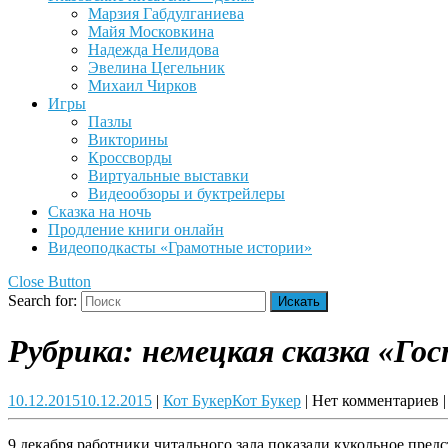
Марзия Габдулганиева
Майя Московкина
Надежда Нелидова
Эвелина Цегельник
Михаил Чирков
Игры
Пазлы
Викторины
Кроссворды
Виртуальные выставки
Видеообзоры и буктрейлеры
Сказка на ночь
Продление книги онлайн
Видеоподкасты «Грамотные истории»
Close Button
Search for:
Рубрика:
немецкая сказка «Го
10.12.2015
10.12.2015
|
Кот Букер
Кот Букер
|
Нет комментариев
|
9 декабря работники читального зала показали кукольное пред