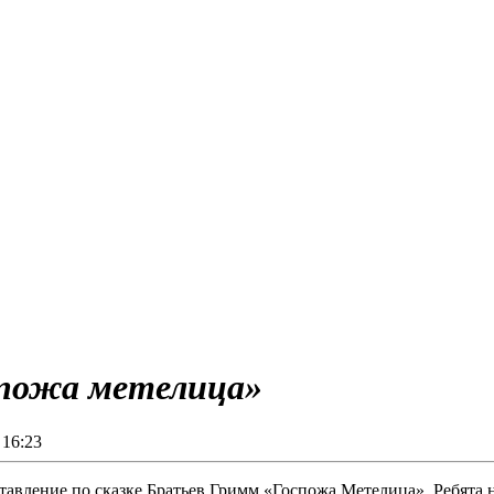
спожа метелица»
16:23
ставление по сказке Братьев Гримм «Госпожа Метелица». Ребята