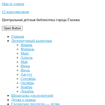
Skip to content
12 книгомесяцев
Центральная детская библиотека города Глазова
Open Button
Главная
Литературный календарь
Январь
Февраль
Март
Апрель
Май
Июнь
Июль
Август
Сентябрь
Октябрь
Ноябрь
Декабрь
Шпаргалка для родителей
Детям о правах
Глазовские писатели — детям