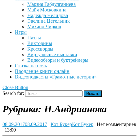
Марзия Габдулганиева
Майя Московкина
Надежда Нелидова
Эвелина Цегельник
Михаил Чирков
Игры
Пазлы
Викторины
Кроссворды
Виртуальные выставки
Видеообзоры и буктрейлеры
Сказка на ночь
Продление книги онлайн
Видеоподкасты «Грамотные истории»
Close Button
Search for:
Рубрика:
Н.Андрианова
08.09.2017
08.09.2017
|
Кот Букер
Кот Букер
|
Нет комментариев
|
13:00