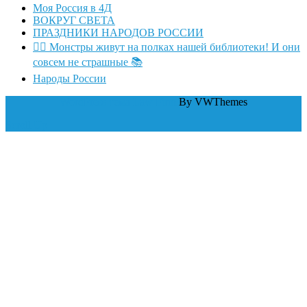
Моя Россия в 4Д
ВОКРУГ СВЕТА
ПРАЗДНИКИ НАРОДОВ РОССИИ
🧛‍♂ Монстры живут на полках нашей библиотеки! И они
совсем не страшные 📚
Народы России
WordPress тема Law Firm
By VWThemes
Scroll Up