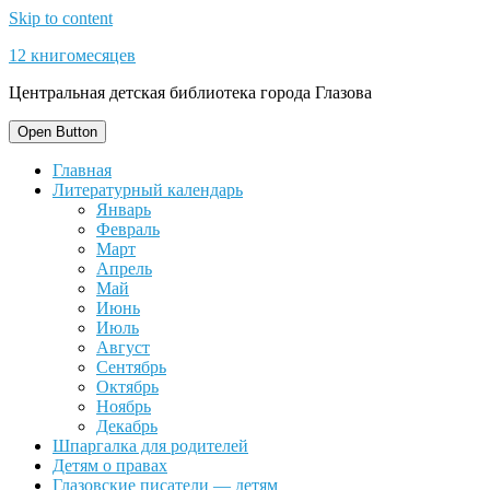
Skip to content
12 книгомесяцев
Центральная детская библиотека города Глазова
Open Button
Главная
Литературный календарь
Январь
Февраль
Март
Апрель
Май
Июнь
Июль
Август
Сентябрь
Октябрь
Ноябрь
Декабрь
Шпаргалка для родителей
Детям о правах
Глазовские писатели — детям