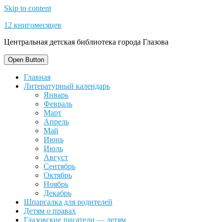
Skip to content
12 книгомесяцев
Центральная детская библиотека города Глазова
Open Button
Главная
Литературный календарь
Январь
Февраль
Март
Апрель
Май
Июнь
Июль
Август
Сентябрь
Октябрь
Ноябрь
Декабрь
Шпаргалка для родителей
Детям о правах
Глазовские писатели — детям