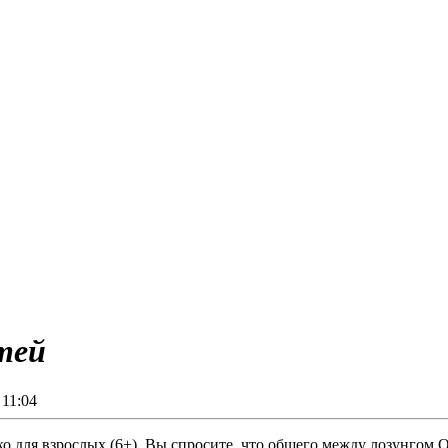
тей
11:04
о для взрослых (6+) Вы спросите, что общего между лозунгом