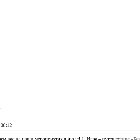
я
08:12
м вас на наши мероприятия в июле! 1. Игра – путешествие «Без