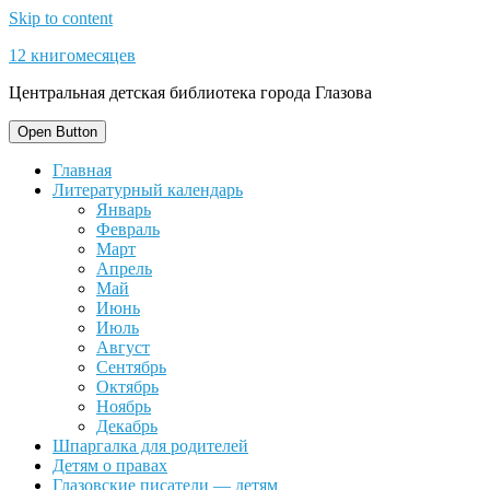
Skip to content
12 книгомесяцев
Центральная детская библиотека города Глазова
Open Button
Главная
Литературный календарь
Январь
Февраль
Март
Апрель
Май
Июнь
Июль
Август
Сентябрь
Октябрь
Ноябрь
Декабрь
Шпаргалка для родителей
Детям о правах
Глазовские писатели — детям