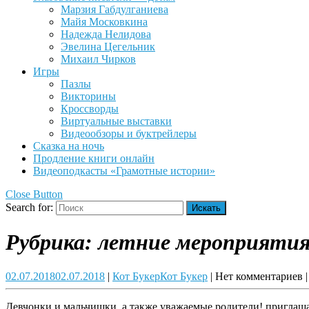
Марзия Габдулганиева
Майя Московкина
Надежда Нелидова
Эвелина Цегельник
Михаил Чирков
Игры
Пазлы
Викторины
Кроссворды
Виртуальные выставки
Видеообзоры и буктрейлеры
Сказка на ночь
Продление книги онлайн
Видеоподкасты «Грамотные истории»
Close Button
Search for:
Рубрика:
летние мероприяти
02.07.2018
02.07.2018
|
Кот Букер
Кот Букер
|
Нет комментариев
|
Девчонки и мальчишки, а также уважаемые родители! приглашае