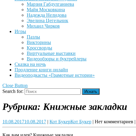
Марзия Габдулганиева
Майя Московкина
Надежда Нелидова
Эвелина Цегельник
Михаил Чирков
Игры
Пазлы
Викторины
Кроссворды
Виртуальные выставки
Видеообзоры и буктрейлеры
Сказка на ночь
Продление книги онлайн
Видеоподкасты «Грамотные истории»
Close Button
Search for:
Рубрика:
Книжные закладки
10.08.2017
10.08.2017
|
Кот Букер
Кот Букер
|
Нет комментариев
|
Как вам идея? Книжные закладки