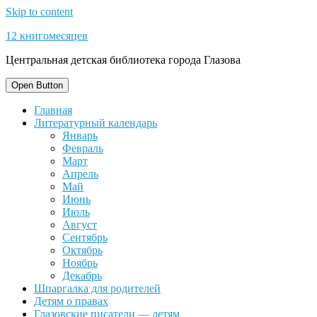
Skip to content
12 книгомесяцев
Центральная детская библиотека города Глазова
Open Button
Главная
Литературный календарь
Январь
Февраль
Март
Апрель
Май
Июнь
Июль
Август
Сентябрь
Октябрь
Ноябрь
Декабрь
Шпаргалка для родителей
Детям о правах
Глазовские писатели — детям