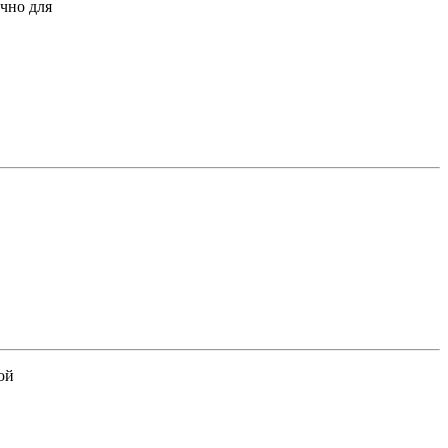
чно для
ой