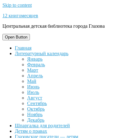
Skip to content
12 книгомесяцев
Центральная детская библиотека города Глазова
Open Button
Главная
Литературный календарь
Январь
Февраль
Март
Апрель
Май
Июнь
Июль
Август
Сентябрь
Октябрь
Ноябрь
Декабрь
Шпаргалка для родителей
Детям о правах
Глазовские писатели — детям