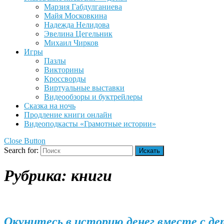
Марзия Габдулганиева
Майя Московкина
Надежда Нелидова
Эвелина Цегельник
Михаил Чирков
Игры
Пазлы
Викторины
Кроссворды
Виртуальные выставки
Видеообзоры и буктрейлеры
Сказка на ночь
Продление книги онлайн
Видеоподкасты «Грамотные истории»
Close Button
Search for:
Рубрика:
книги
Окунитесь в историю денег вместе с д