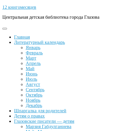
Skip
12 книгомесяцев
to
Центральная детская библиотека города Глазова
content
Open
Button
Главная
Литературный календарь
Январь
Февраль
Март
Апрель
Май
Июнь
Июль
Август
Сентябрь
Октябрь
Ноябрь
Декабрь
Шпаргалка для родителей
Детям о правах
Глазовские писатели — детям
Марзия Габдулганиева