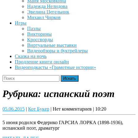
Майя Московкина
Надежда Нелидова
Эвелина Цегельник
Михаил Чирков
Игры
Пазлы
Викторины
Кроссворды
Виртуальные выставки
Видеообзоры и буктрейлеры
Сказка на ночь
Продление книги онлайн
Видеоподкасты «Грамотные истории»
Close
Search
Button
for:
Рубрика:
испанский поэт
05.06.2015
Кот
05.06.2015
|
Кот Букер
|
Нет комментариев
|
10:20
Букер
5 июня родился Федерико ГАРСИА ЛОРКА (1898-1936),
испанский поэт, драматург