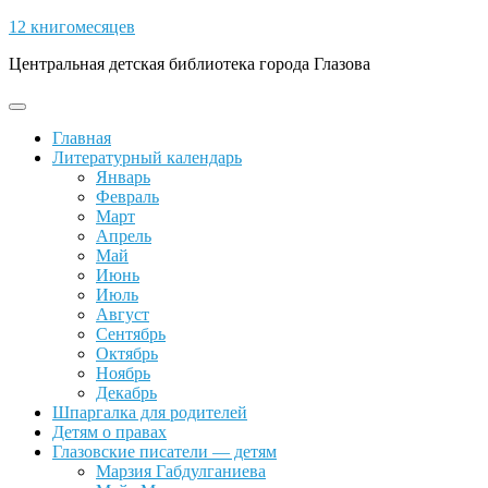
Skip
12 книгомесяцев
to
Центральная детская библиотека города Глазова
content
Open
Button
Главная
Литературный календарь
Январь
Февраль
Март
Апрель
Май
Июнь
Июль
Август
Сентябрь
Октябрь
Ноябрь
Декабрь
Шпаргалка для родителей
Детям о правах
Глазовские писатели — детям
Марзия Габдулганиева