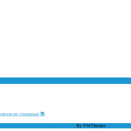
совсем не страшные 📚
WordPress тема Law Firm
By VWThemes