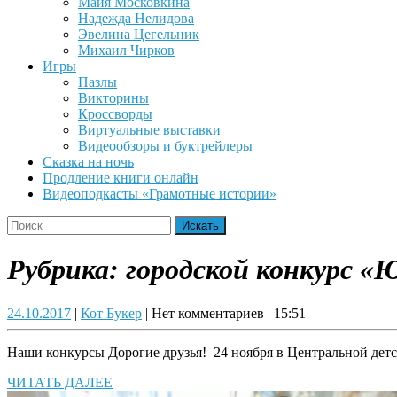
Майя Московкина
Надежда Нелидова
Эвелина Цегельник
Михаил Чирков
Игры
Пазлы
Викторины
Кроссворды
Виртуальные выставки
Видеообзоры и буктрейлеры
Сказка на ночь
Продление книги онлайн
Видеоподкасты «Грамотные истории»
Close
Search
Button
for:
Рубрика:
городской конкурс «
24.10.2017
Кот
24.10.2017
|
Кот Букер
|
Нет комментариев
|
15:51
Букер
Наши конкурсы Дорогие друзья! 24 ноября в Центральной дет
ЧИТАТЬ
ЧИТАТЬ ДАЛЕЕ