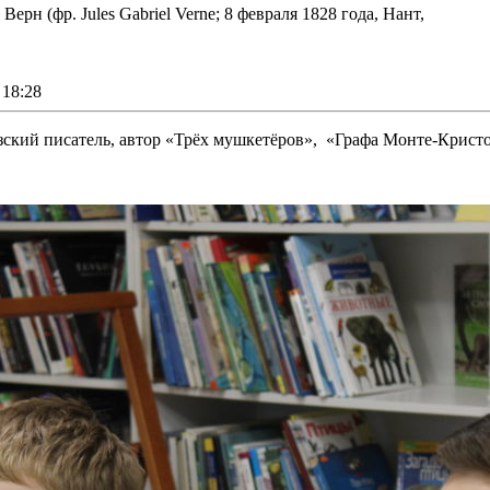
рн (фр. Jules Gabriel Verne; 8 февраля 1828 года, Нант,
18:28
ский писатель, автор «Трёх мушкетёров», «Графа Монте-Кристо