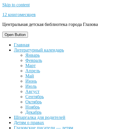
Skip to content
12 книгомесяцев
Центральная детская библиотека города Глазова
Open Button
Главная
Литературный календарь
Январь
Февраль
Март
Апрель
Май
Июнь
Июль
Август
Сентябрь
Октябрь
Ноябрь
Декабрь
Шпаргалка для родителей
Детям о правах
Глазовские писатели — детям