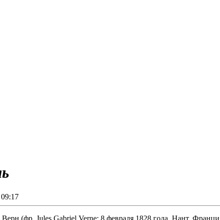
ль
09:17
рн (фр. Jules Gabriel Verne; 8 февраля 1828 года, Нант, Франци