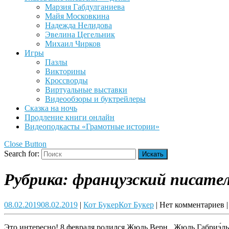
Марзия Габдулганиева
Майя Московкина
Надежда Нелидова
Эвелина Цегельник
Михаил Чирков
Игры
Пазлы
Викторины
Кроссворды
Виртуальные выставки
Видеообзоры и буктрейлеры
Сказка на ночь
Продление книги онлайн
Видеоподкасты «Грамотные истории»
Close Button
Search for:
Рубрика:
французский писате
08.02.2019
08.02.2019
|
Кот Букер
Кот Букер
|
Нет комментариев
|
Это интересно! 8 февраля родился Жюль Верн. Жюль Габриэ́ль Ве