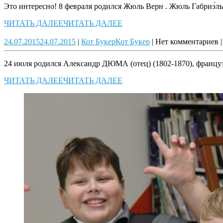
Это интересно! 8 февраля родился Жюль Верн . Жюль Габриэ́ль Ве
ЧИТАТЬ ДАЛЕЕ
ЧИТАТЬ ДАЛЕЕ
24.07.2015
24.07.2015
|
Кот Букер
Кот Букер
|
Нет комментариев
|
24 июля родился Александр ДЮМА (отец) (1802-1870), француз
ЧИТАТЬ ДАЛЕЕ
ЧИТАТЬ ДАЛЕЕ