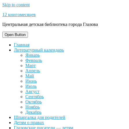
Skip to content
12 книгомесяцев
Центральная детская библиотека города Глазова
Open Button
Главная
Литературный календарь
Январь
Февраль
Март
Апрель
Май
Июнь
Июль
Август
Сентябрь
Октябрь
Ноябрь
Декабрь
Шпаргалка для родителей
Детям о правах
Глазовские писатели — детям