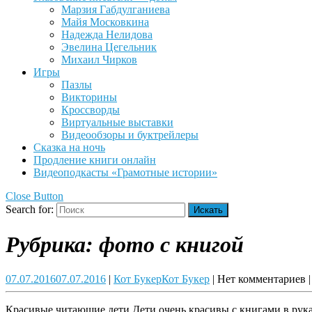
Марзия Габдулганиева
Майя Московкина
Надежда Нелидова
Эвелина Цегельник
Михаил Чирков
Игры
Пазлы
Викторины
Кроссворды
Виртуальные выставки
Видеообзоры и буктрейлеры
Сказка на ночь
Продление книги онлайн
Видеоподкасты «Грамотные истории»
Close Button
Search for:
Рубрика:
фото с книгой
07.07.2016
07.07.2016
|
Кот Букер
Кот Букер
|
Нет комментариев
|
Красивые читающие дети Дети очень красивы с книгами в руках