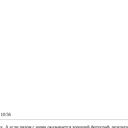
10:56
. А если рядом с ними оказывается хороший фотограф, результа